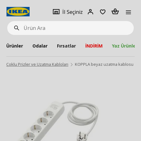
pat
İl
Giriş
Adet
İl Seçiniz
Ürün
seçiniz
Yap
Ara
Ürünler
Odalar
Fırsatlar
İNDİRİM
Yaz Ürünleri
Çoklu Prizler ve Uzatma Kabloları
KOPPLA beyaz uzatma kablosu