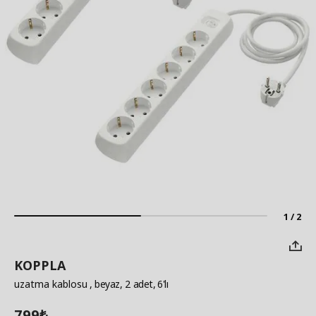
1 / 2
KOPPLA
uzatma kablosu
, beyaz, 2 adet, 6'lı
799
₺