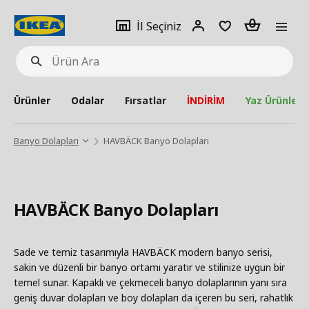
pat
İl
Giriş
Adet
İl Seçiniz
Ürün
seçiniz
Yap
Ara
Ürünler
Odalar
Fırsatlar
İNDİRİM
Yaz Ürünleri
Banyo Dolapları
HAVBÄCK Banyo Dolapları
HAVBÄCK Banyo Dolapları
Sade ve temiz tasarımıyla HAVBÄCK modern banyo serisi,
sakin ve düzenli bir banyo ortamı yaratır ve stilinize uygun bir
temel sunar. Kapaklı ve çekmeceli banyo dolaplarının yanı sıra
geniş duvar dolapları ve boy dolapları da içeren bu seri, rahatlık