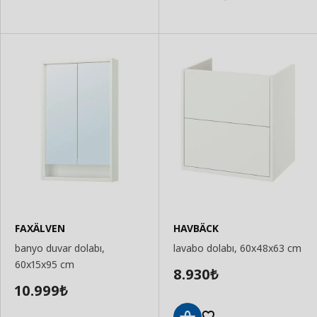
FAXÄLVEN
HAVBÄCK
banyo duvar dolabı,
lavabo dolabı, 60x48x63 cm
60x15x95 cm
8.930
₺
10.999
₺