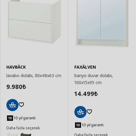
HAVBÄCK
FAXÄLVEN
lavabo dolabı, 80x48x63 cm
banyo duvar dolabı,
100x15x95 cm
9.980
₺
14.499
₺
Sepete
Ekle
10 yıl garanti
Sepete
Ekle
10 yıl garanti
Daha fazla seçenek
Daha fazla seçenek