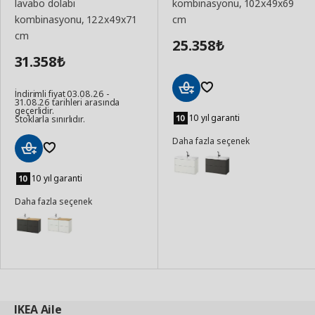
lavabo dolabı
kombinasyonu, 102x49x69
kombinasyonu, 122x49x71
cm
cm
25.358
₺
31.358
₺
İndirimli fiyat 03.08.26 -
31.08.26 tarihleri arasında
Sepete
geçerlidir.
Ekle
10 yıl garanti
Stoklarla sınırlıdır.
Daha fazla seçenek
Sepete
Ekle
10 yıl garanti
Daha fazla seçenek
IKEA
Aile