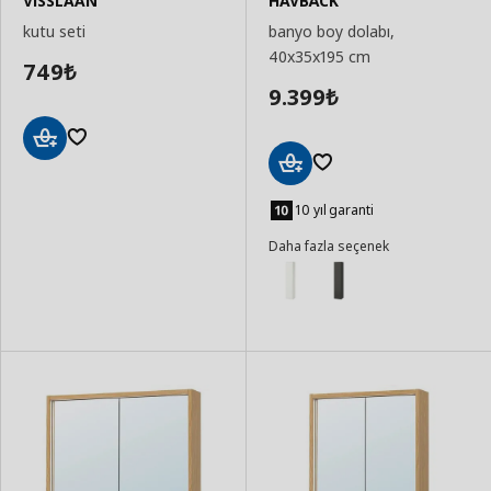
VISSLAÅN
HAVBÄCK
kutu seti
banyo boy dolabı,
40x35x195 cm
749
₺
9.399
₺
Sepete
Ekle
Sepete
Ekle
10 yıl garanti
Daha fazla seçenek