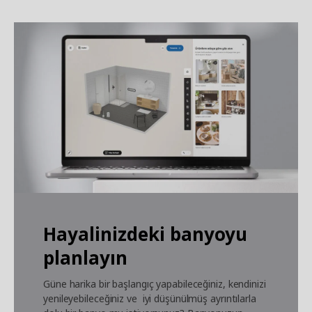
Hayalinizdeki banyoyu
planlayın
Güne harika bir başlangıç yapabileceğiniz, kendinizi
yenileyebileceğiniz ve iyi düşünülmüş ayrıntılarla