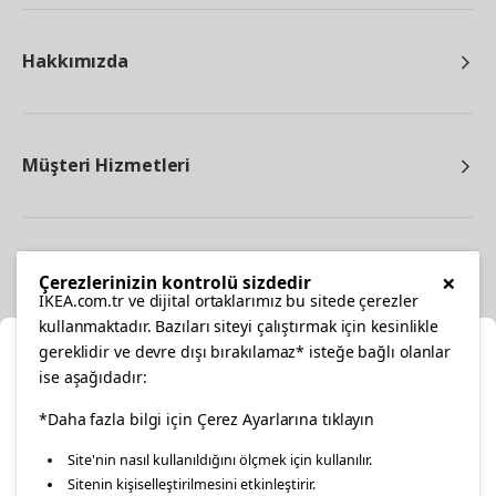
Hakkımızda
Müşteri Hizmetleri
Diğer
×
Çerezlerinizin kontrolü sizdedir
IKEA.com.tr ve dijital ortaklarımız bu sitede çerezler
kullanmaktadır. Bazıları siteyi çalıştırmak için kesinlikle
gereklidir ve devre dışı bırakılamaz* isteğe bağlı olanlar
Ka
ise aşağıdadır:
Konumunuzu Seçin
*Daha fazla bilgi için Çerez Ayarlarına tıklayın
facebook
twitter
instagram
pinterest
youtube
Site'nin nasıl kullanıldığını ölçmek için kullanılır.
İnternetten vereceğiniz siparişlerinizde size özel hizmet ve
Sitenin kişiselleştirilmesini etkinleştirir.
linkedin