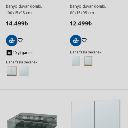
banyo duvar dolabı,
banyo duvar dolabı,
100x15x95 cm
80x15x95 cm
14.499
12.499
₺
₺
Sepete
Sepete
Daha fazla seçenek
Ekle
Ekle
10 yıl garanti
Daha fazla seçenek