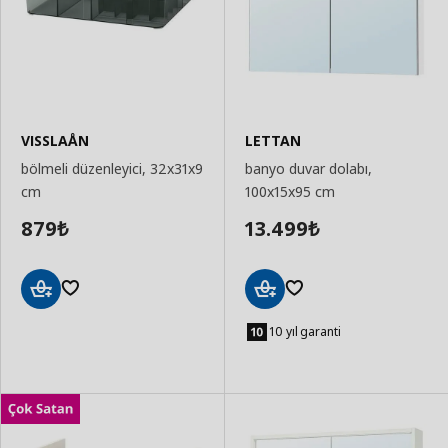
VISSLAÅN
LETTAN
bölmeli düzenleyici, 32x31x9
banyo duvar dolabı,
cm
100x15x95 cm
879
13.499
₺
₺
Sepete
Sepete
Ekle
Ekle
10 yıl garanti