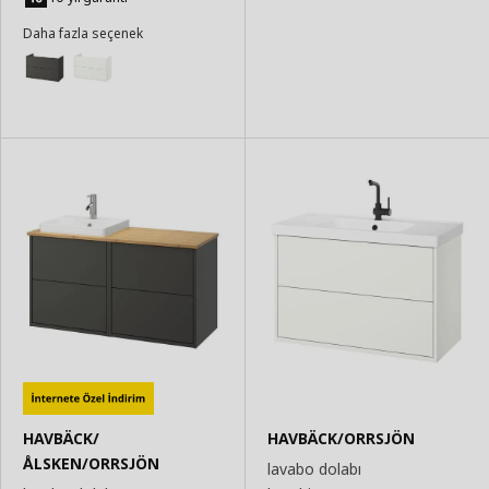
Daha fazla seçenek
HAVBÄCK/
HAVBÄCK/ORRSJÖN
ÅLSKEN/ORRSJÖN
lavabo dolabı