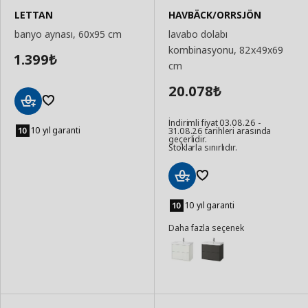
LETTAN
HAVBÄCK/ORRSJÖN
banyo aynası, 60x95 cm
lavabo dolabı
kombinasyonu, 82x49x69
1.399
₺
cm
20.078
₺
Sepete
İndirimli fiyat 03.08.26 -
Ekle
10 yıl garanti
31.08.26 tarihleri arasında
geçerlidir.
Stoklarla sınırlıdır.
Sepete
Ekle
10 yıl garanti
Daha fazla seçenek