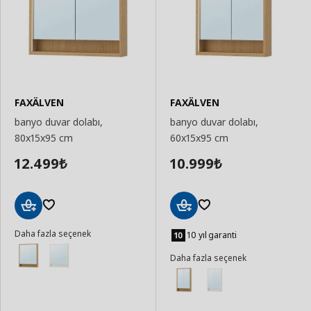
FAXÄLVEN
FAXÄLVEN
banyo duvar dolabı,
banyo duvar dolabı,
80x15x95 cm
60x15x95 cm
12.499
10.999
₺
₺
Sepete
Sepete
Daha fazla seçenek
Ekle
Ekle
10 yıl garanti
Daha fazla seçenek