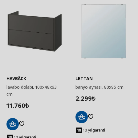
HAVBÄCK
LETTAN
lavabo dolabı, 100x48x63
banyo aynası, 80x95 cm
cm
2.299
₺
11.760
₺
Sepete
Ekle
10 yıl garanti
Sepete
Ekle
10 yıl garanti