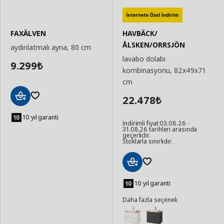
FAXÄLVEN
HAVBÄCK/
ÅLSKEN/ORRSJÖN
aydınlatmalı ayna, 80 cm
lavabo dolabı
9.299
₺
kombinasyonu, 82x49x71
cm
22.478
₺
Sepete
Ekle
10 yıl garanti
İndirimli fiyat 03.08.26 -
31.08.26 tarihleri arasında
geçerlidir.
Stoklarla sınırlıdır.
Sepete
Ekle
10 yıl garanti
Daha fazla seçenek