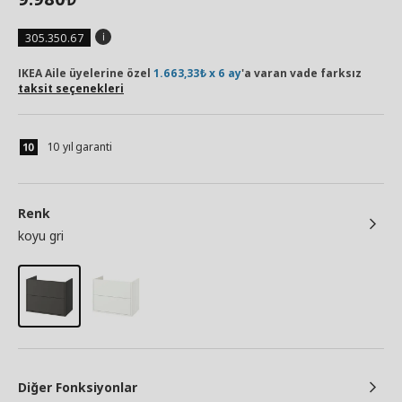
305.350.67
IKEA Aile üyelerine özel
1.663,33₺ x 6 ay
'a varan vade farksız
taksit seçenekleri
10 yıl garanti
Renk
koyu gri
Diğer Fonksiyonlar