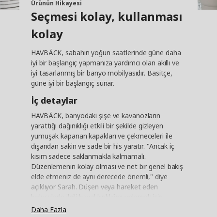
Ürünün Hikayesi
Seçmesi kolay, kullanması
kolay
HAVBÄCK, sabahın yoğun saatlerinde güne daha
iyi bir başlangıç yapmanıza yardımcı olan akıllı ve
iyi tasarlanmış bir banyo mobilyasıdır. Basitçe,
güne iyi bir başlangıç sunar.
İç detaylar
HAVBÄCK, banyodaki şişe ve kavanozların
yarattığı dağınıklığı etkili bir şekilde gizleyen
yumuşak kapanan kapakları ve çekmeceleri ile
dışarıdan sakin ve sade bir his yaratır. "Ancak iç
kısım sadece saklanmakla kalmamalı.
Düzenlemenin kolay olması ve net bir genel bakış
elde etmeniz de aynı derecede önemli," diye
açıklıyor Sarah. Düşen veya hareket eden
bölücülerle ilgili hayal kırıklığını önlemek için
çekmecelere sabitlenmiştir. "VISSLAÅN ve
Daha Fazla