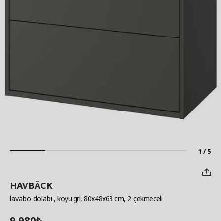
1 / 5
HAVBÄCK
lavabo dolabı
, koyu gri, 80x48x63 cm, 2 çekmeceli
9.980
₺