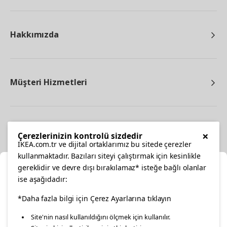
Hakkımızda
Müşteri Hizmetleri
Diğer
×
Çerezlerinizin kontrolü sizdedir
IKEA.com.tr ve dijital ortaklarımız bu sitede çerezler
kullanmaktadır. Bazıları siteyi çalıştırmak için kesinlikle
gereklidir ve devre dışı bırakılamaz* isteğe bağlı olanlar
Ka
ise aşağıdadır:
Konumunuzu Seçin
facebook
*Daha fazla bilgi için Çerez Ayarlarına tıklayın
twitter
instagram
pinterest
youtube
Site'nin nasıl kullanıldığını ölçmek için kullanılır.
İnternetten vereceğiniz siparişlerinizde size özel hizmet ve