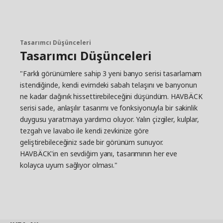
BOLLÖSUND düzenleyici serilerimizi kullanarak
çekmecelerdeki depolama alanınızı en üst düzeye
çıkarın."
Banyoya dönüşen kombinasyonlar
Tasarımcı Düşünceleri
Tasarımcı Düşünceleri
Banyo mobilyaları çeşitli genişliklere sahiptir ve
hem banyonuza hem de ihtiyaçlarınıza uygun
"Farklı görünümlere sahip 3 yeni banyo serisi tasarlamam
mükemmel kombinasyonu bulmak için birçok
istendiğinde, kendi evimdeki sabah telaşını ve banyonun
farklı lavabo arasından seçim yapabilirsiniz.
ne kadar dağınık hissettirebileceğini düşündüm. HAVBÄCK
Örneğin, çift lavaboya sahip daha geniş bir banyo
makyaj ünitesi, sabah koşuşturması sırasında
serisi sade, anlaşılır tasarımı ve fonksiyonuyla bir sakinlik
daha iyi akış için bir çözüm olabilirken, daha derin
duygusu yaratmaya yardımcı oluyor. Yalın çizgiler, kulplar,
bir lavabo bazen elle yıkamak istiyorsanız
tezgah ve lavabo ile kendi zevkinize göre
mükemmeldir. Ayrıca, HAVBÄCK'ın montajı önceki
geliştirebileceğiniz sade bir görünüm sunuyor.
banyo ailelerimizin çoğundan daha kolaydır.
HAVBÄCK'in en sevdiğim yanı, tasarımının her eve
"Küçük bir fiş sayesinde, parçaları tek bir alet
kolayca uyum sağlıyor olması."
kullanmadan kolayca bir araya getirebilirsiniz.
Aslında, bir banyo dolabının montaj süresini yüzde
70 oranında azaltmayı başardık! Yeni banyonuzu
yerleştirmek için sabırsızlanıyorsanız bu iyi bir
haber."