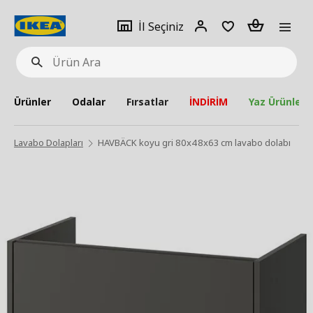
pat
İl
Giriş
Adet
İl Seçiniz
Ürün
seçiniz
Yap
Ara
Ürünler
Odalar
Fırsatlar
İNDİRİM
Yaz Ürünleri
Lavabo Dolapları
HAVBÄCK koyu gri 80x48x63 cm lavabo dolabı