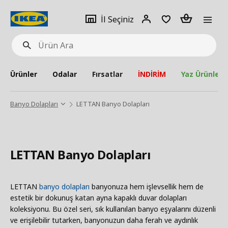
pat
İl
Giriş
Adet
İl Seçiniz
Ürün
seçiniz
Yap
Ara
Ürünler
Odalar
Fırsatlar
İNDİRİM
Yaz Ürünleri
Banyo Dolapları
LETTAN Banyo Dolapları
LETTAN Banyo Dolapları
LETTAN
banyo dolapları
banyonuza hem işlevsellik hem de
estetik bir dokunuş katan ayna kapaklı duvar dolapları
koleksiyonu. Bu özel seri, sık kullanılan banyo eşyalarını düzenli
ve erişilebilir tutarken, banyonuzun daha ferah ve aydınlık