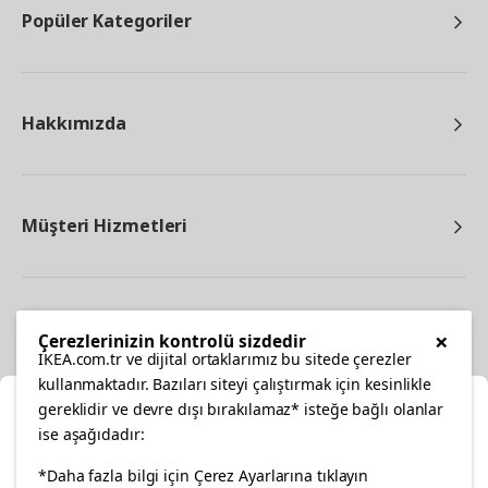
Popüler Kategoriler
Hakkımızda
Müşteri Hizmetleri
Diğer
×
Çerezlerinizin kontrolü sizdedir
IKEA.com.tr ve dijital ortaklarımız bu sitede çerezler
kullanmaktadır. Bazıları siteyi çalıştırmak için kesinlikle
gereklidir ve devre dışı bırakılamaz* isteğe bağlı olanlar
Ka
ise aşağıdadır:
Konumunuzu Seçin
*Daha fazla bilgi için Çerez Ayarlarına tıklayın
facebook
twitter
instagram
pinterest
youtube