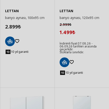
LETTAN
LETTAN
banyo aynası, 100x95 cm
banyo aynası, 120x95 cm
2.999
₺
2.899
₺
1.499
₺
İndirimli fiyat 07.08.26 -
06.09.26 tarihleri arasında
Sepete
geçerlidir.
Ekle
10 yıl garanti
Stoklarla sınırlıdır.
Sepete
Ekle
10 yıl garanti