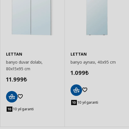
LETTAN
LETTAN
banyo duvar dolabı,
banyo aynası, 40x95 cm
80x15x95 cm
1.099
₺
11.999
₺
Sepete
Ekle
10 yıl garanti
Sepete
Ekle
10 yıl garanti