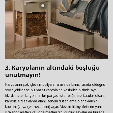
3. Karyolanın altındaki boşluğu
unutmayın!
Karyolanın çok işlevli mobilyalar arasında birinci sırada olduğnu
söyleyebiliriz ve bu bazalı karyola da kesinlikle bizimle aynı
fikirde! İster karyolanın bir parçası ister bağımsız kutular olsun,
karyola altı saklama alanı, zengin düzenleme olanaklarının
kapısını (veya çekmecelerini) açar. Mevsimlik kıyafetlerin yanı
sıra spor aletleri ve yoga matları gibi günlük eşyalar da burada