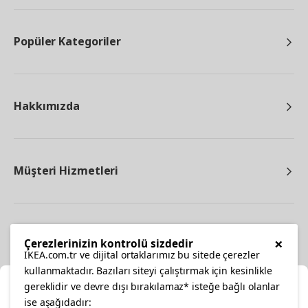
Popüler Kategoriler
Hakkımızda
Müşteri Hizmetleri
Diğer
×
Çerezlerinizin kontrolü sizdedir
IKEA.com.tr ve dijital ortaklarımız bu sitede çerezler
kullanmaktadır. Bazıları siteyi çalıştırmak için kesinlikle
gereklidir ve devre dışı bırakılamaz* isteğe bağlı olanlar
Ka
ise aşağıdadır: