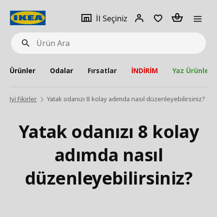
pat
İl
Giriş
Adet
İl Seçiniz
Ürün
seçiniz
Yap
Ara
Ürünler
Odalar
Fırsatlar
İNDİRİM
Yaz Ürünleri
İyi Fikirler
Yatak odanızı 8 kolay adımda nasıl düzenleyebilirsiniz?
Yatak odanızı 8 kolay
adımda nasıl
düzenleyebilirsiniz?