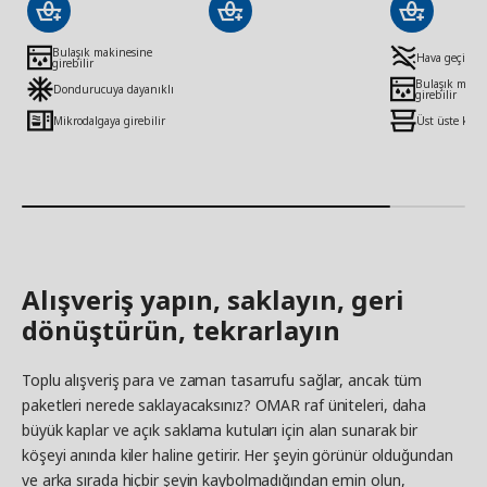
Bulaşık makinesine
Hava geçirme
girebilir
Bulaşık maki
Dondurucuya dayanıklı
girebilir
Mikrodalgaya girebilir
Üst üste konu
Alışveriş yapın, saklayın, geri
dönüştürün, tekrarlayın
Toplu alışveriş para ve zaman tasarrufu sağlar, ancak tüm
paketleri nerede saklayacaksınız? OMAR raf üniteleri, daha
büyük kaplar ve açık saklama kutuları için alan sunarak bir
köşeyi anında kiler haline getirir. Her şeyin görünür olduğundan
ve arka sırada hiçbir şeyin kaybolmadığından emin olun,