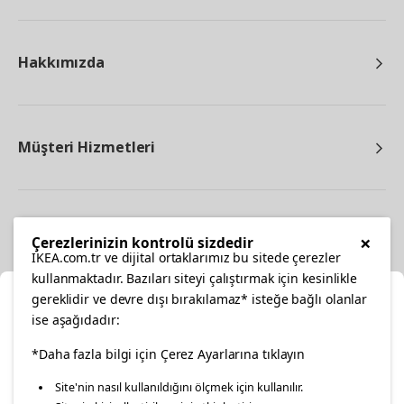
Hakkımızda
Müşteri Hizmetleri
Diğer
×
Çerezlerinizin kontrolü sizdedir
IKEA.com.tr ve dijital ortaklarımız bu sitede çerezler
kullanmaktadır. Bazıları siteyi çalıştırmak için kesinlikle
gereklidir ve devre dışı bırakılamaz* isteğe bağlı olanlar
Ka
ise aşağıdadır:
Konumunuzu Seçin
*Daha fazla bilgi için Çerez Ayarlarına tıklayın
facebook
twitter
instagram
pinterest
youtube
Site'nin nasıl kullanıldığını ölçmek için kullanılır.
İnternetten vereceğiniz siparişlerinizde size özel hizmet ve