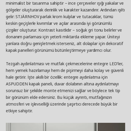
minimalist bir tasarıma sahiptir – ince çerçeveler ışığı yakalar ve
gölgeler oluşturarak derinlik ve karakter kazandırır. Ardından ışıltı
gelir: STJÄRNHOV parlak krom kulplar ve tutacaklar, tümü
keskin geçişlerle kıvrımlar ve açılar arasında iyi görünümlü
çizgiler oluşturur. Kontrast kasıtlıdır – soğuk gri tonu belirler ve
donanım parlaması için yeterli miktarda ekleme yapar. Üniteyi
yanlara doğru genişletmek isterseniz, alt dolaplar için dekoratif
kapak panelleri görünümü bütünleştirmeye yardımcı olur.
Tezgah aydınlatması ve mutfak çekmecelerine entegre LED'ler,
hem yemek hazırlamayı hem de pişirmeyi daha kolay ve güvenli
hale getirir. İşte akıllı bir özellik: entegre aydınlatma için
ASPUDDEN kapak paneli, duvar dolabının altına aydınlatmayı
sorunsuz bir şekilde monte etmenizi sağlar ve böylece tek tip
bir görünüm elde edersiniz. Bu küçük ayrıntı, mutfağınızın
atmosferi ve işlevselliği üzerinde şaşırtıcı derecede büyük bir
etkiye sahiptir.