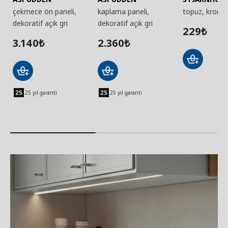
çekmece ön paneli,
kaplama paneli,
topuz, krom 
dekoratif açık gri
dekoratif açık gri
229
₺
3.140
2.360
₺
₺
25 yıl garanti
25 yıl garanti