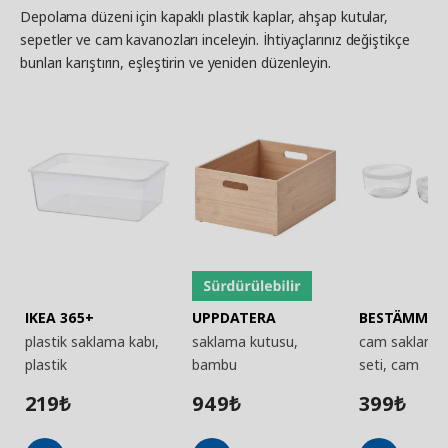
Depolama düzeni için kapaklı plastik kaplar, ahşap kutular,
sepetler ve cam kavanozları inceleyin. İhtiyaçlarınız değiştikçe
bunları karıştırın, eşleştirin ve yeniden düzenleyin.
IKEA 365+
UPPDATERA
BESTÄMMA
plastik saklama kabı,
saklama kutusu,
cam saklama 
plastik
bambu
seti, cam
219
949
399
₺
₺
₺