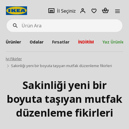
pat
İl
Giriş
Adet
İl Seçiniz
Ürün
seçiniz
Yap
Ara
Ürünler
Odalar
Fırsatlar
İNDİRİM
Yaz Ürünleri
İyi Fikirler
Sakinliği yeni bir boyuta taşıyan mutfak düzenleme fikirleri
Sakinliği yeni bir
boyuta taşıyan mutfak
düzenleme fikirleri