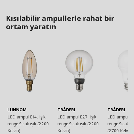
Kısılabilir ampullerle rahat bir
ortam yaratın
LUNNOM
TRÅDFRI
TRÅDFRI
LED ampul E14, Işık
LED ampul E27, Işık
LED ampul E2
rengi: Sıcak ışık (2200
rengi: Sıcak ışık (2200
rengi: Sıcak 
Kelvin)
Kelvin)
(2700 Kelvin)