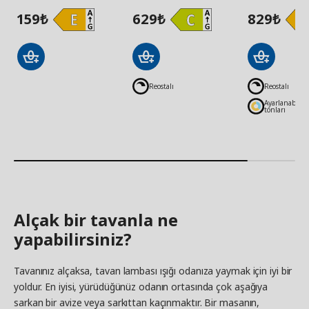
159
629
829
₺
₺
₺
Reostalı
Reostalı
Ayarlanabilir
tonları
Alçak bir tavanla ne
yapabilirsiniz?
Tavanınız alçaksa, tavan lambası ışığı odanıza yaymak için iyi bir
yoldur. En iyisi, yürüdüğünüz odanın ortasında çok aşağıya
sarkan bir avize veya sarkıttan kaçınmaktır. Bir masanın,