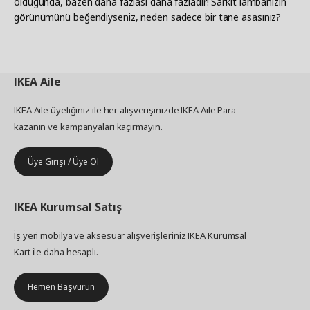
olduğunda, bazen daha fazlası daha fazladır! Sarkıt lambanızın
görünümünü beğendiyseniz, neden sadece bir tane asasınız?
IKEA
Aile
IKEA Aile üyeliğiniz ile her alışverişinizde IKEA Aile Para
kazanın ve kampanyaları kaçırmayın.
Üye Girişi / Üye Ol
IKEA
Kurumsal Satış
İş yeri mobilya ve aksesuar alışverişleriniz IKEA Kurumsal
Kart ile daha hesaplı.
Hemen Başvurun