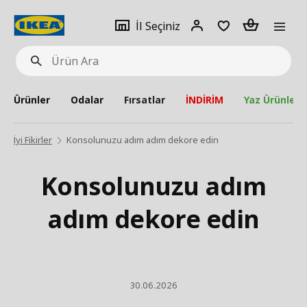
pat
İl
Giriş
Adet
İl Seçiniz
Ürün
seçiniz
Yap
Ara
Ürünler
Odalar
Fırsatlar
İNDİRİM
Yaz Ürünleri
İyi Fikirler
Konsolunuzu adım adım dekore edin
Konsolunuzu adım
adım dekore edin
30.06.2026