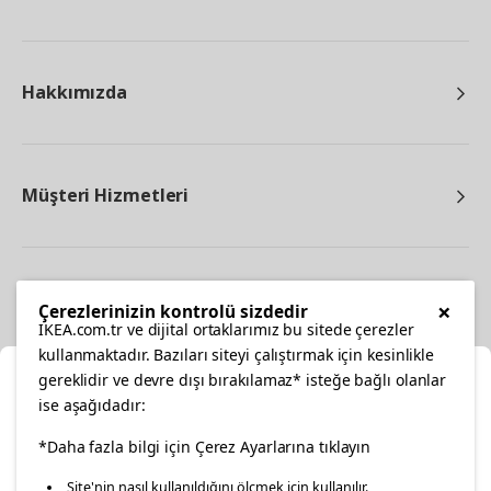
Hakkımızda
Müşteri Hizmetleri
Diğer
×
Çerezlerinizin kontrolü sizdedir
IKEA.com.tr ve dijital ortaklarımız bu sitede çerezler
kullanmaktadır. Bazıları siteyi çalıştırmak için kesinlikle
gereklidir ve devre dışı bırakılamaz* isteğe bağlı olanlar
Ka
ise aşağıdadır:
Konumunuzu Seçin
*Daha fazla bilgi için Çerez Ayarlarına tıklayın
facebook
twitter
instagram
pinterest
youtube
Site'nin nasıl kullanıldığını ölçmek için kullanılır.