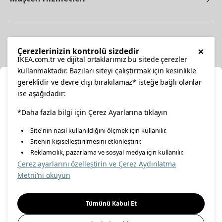
Diğer
×
Çerezlerinizin kontrolü sizdedir
IKEA.com.tr ve dijital ortaklarımız bu sitede çerezler
kullanmaktadır. Bazıları siteyi çalıştırmak için kesinlikle
gereklidir ve devre dışı bırakılamaz* isteğe bağlı olanlar
Ka
ise aşağıdadır:
Konumunuzu Seçin
facebook
*Daha fazla bilgi için Çerez Ayarlarına tıklayın
twitter
instagram
pinterest
youtube
Site'nin nasıl kullanıldığını ölçmek için kullanılır.
İnternetten vereceğiniz siparişlerinizde size özel hizmet ve
Sitenin kişiselleştirilmesini etkinleştirir.
linkedin
içerikleri görebilmek için lütfen konumuzu seçin.
Reklamcılık, pazarlama ve sosyal medya için kullanılır.
Çerez ayarlarını özelleştirin ve Çerez Aydınlatma
İl seçiniz
Metni'ni okuyun
Enerji Politikası
Bilgi Güvenliği Politikası
Kalite Politikası
Seçiniz
Gıda Güvenliği Politikası
Bilgi Toplumu Hizmetleri
Tümünü Kabul Et
Önemli Bilgilendirme
İnternet Sitesi Gizlilik Politikası