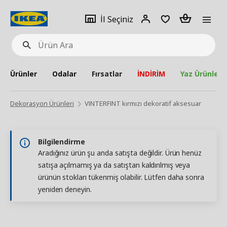
pat
İl
Giriş
Adet
İl Seçiniz
Ürün
seçiniz
Yap
Ara
Ürünler
Odalar
Fırsatlar
İNDİRİM
Yaz Ürünleri
Dekorasyon Ürünleri
VINTERFINT kırmızı dekoratif aksesuar
Bilgilendirme
Aradığınız ürün şu anda satışta değildir. Ürün henüz
satışa açılmamış ya da satıştan kaldırılmış veya
ürünün stokları tükenmiş olabilir. Lütfen daha sonra
yeniden deneyin.