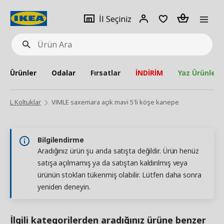
pat
İl
Giriş
Adet
İl Seçiniz
Ürün
seçiniz
Yap
Ara
Ürünler
Odalar
Fırsatlar
İNDİRİM
Yaz Ürünleri
L Koltuklar
VIMLE saxemara açık mavi 5'li köşe kanepe
Bilgilendirme
Aradığınız ürün şu anda satışta değildir. Ürün henüz
satışa açılmamış ya da satıştan kaldırılmış veya
ürünün stokları tükenmiş olabilir. Lütfen daha sonra
yeniden deneyin.
İlgili kategorilerden aradığınız ürüne benzer