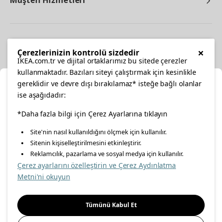
Müşteri Hizmetleri
Diğer
×
Çerezlerinizin kontrolü sizdedir
IKEA.com.tr ve dijital ortaklarımız bu sitede çerezler
kullanmaktadır. Bazıları siteyi çalıştırmak için kesinlikle
gereklidir ve devre dışı bırakılamaz* isteğe bağlı olanlar
Ka
ise aşağıdadır:
Konumunuzu Seçin
*Daha fazla bilgi için Çerez Ayarlarına tıklayın
facebook
twitter
instagram
pinterest
youtube
Site'nin nasıl kullanıldığını ölçmek için kullanılır.
İnternetten vereceğiniz siparişlerinizde size özel hizmet ve
Sitenin kişiselleştirilmesini etkinleştirir.
linkedin
içerikleri görebilmek için lütfen konumuzu seçin.
Reklamcılık, pazarlama ve sosyal medya için kullanılır.
Çerez ayarlarını özelleştirin ve Çerez Aydınlatma
İl seçiniz
Metni'ni okuyun
Enerji Politikası
Bilgi Güvenliği Politikası
Kalite Politikası
Seçiniz
Gıda Güvenliği Politikası
Bilgi Toplumu Hizmetleri
Tümünü Kabul Et
Önemli Bilgilendirme
İnternet Sitesi Gizlilik Politikası