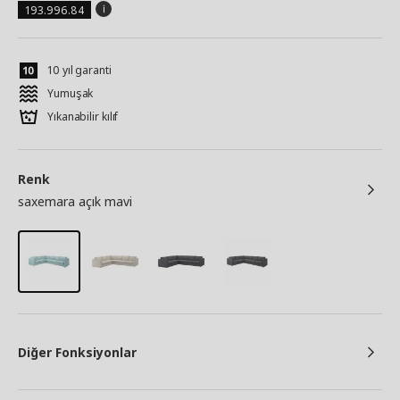
193.996.84
10 yıl garanti
Yumuşak
Yıkanabilir kılıf
Renk
saxemara açık mavi
Diğer Fonksiyonlar