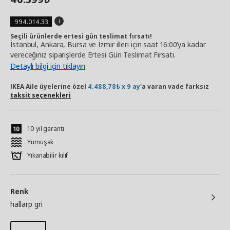
994.014.33
Seçili ürünlerde ertesi gün teslimat fırsatı!
İstanbul, Ankara, Bursa ve İzmir illeri için saat 16:00’ya kadar
vereceğiniz siparişlerde Ertesi Gün Teslimat Fırsatı.
Detaylı bilgi için tıklayın
IKEA Aile üyelerine özel
4.488,78₺ x 9 ay
'a varan vade farksız
taksit seçenekleri
10 yıl garanti
Yumuşak
Yıkanabilir kılıf
Renk
hallarp gri