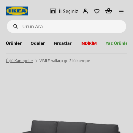
pat
İl
Giriş
Adet
İl Seçiniz
Ürün
seçiniz
Yap
Ara
Ürünler
Odalar
Fırsatlar
İNDİRİM
Yaz Ürünleri
Üçlü Kanepeler
VIMLE hallarp gri 3'lü kanepe