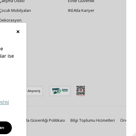
Çalışma Odası
Evde Güvenlik
Çocuk Mobilyaları
IKEA’da Kariyer
Dekorasyon
×
Züccaciye
le
lar ise
edin
ni'ni
Politikası
Gıda Güvenliği Politikası
Bilgi Toplumu Hizmetleri
Önemli B
arı