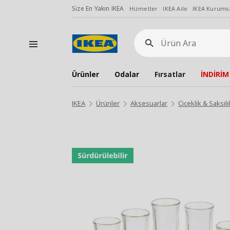
Size En Yakın IKEA
Hizmetler
IKEA Aile
IKEA Kurumsa
Ürün
Ara
Ürünler
Odalar
Fırsatlar
İNDİRİM
IKEA
Ürünler
Aksesuarlar
Çiçeklik & Saksılı