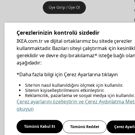
Üye Girişi / Üye Ol
IKEA
Kurumsal Satış
Çerezlerinizin kontrolü sizdedir
İş yeri mobilya ve aksesuar
IKEA.com.tr ve dijital ortaklarımız bu sitede çerezler
alışverişleriniz IKEA Kurumsal Kart
kullanmaktadır. Bazıları siteyi çalıştırmak için kesinlik
ile daha hesaplı.
gereklidir ve devre dışı bırakılamaz* isteğe bağlı olan
aşağıdadır:
Hemen Başvurun
*Daha fazla bilgi için Çerez Ayarlarına tıklayın
Site'nin nasıl kullanıldığını ölçmek için kullanılır.
Sitenin kişiselleştirilmesini etkinleştirir.
Reklamcılık, pazarlama ve sosyal medya için kullanılır.
facebook
twitter
instagram
pinterest
youtube
link
Çerez ayarlarını özelleştirin ve Çerez Aydınlatma Met
okuyun
Enerji Politikası
Bilgi Güvenliği Politikası
Kalite 
Tümünü Kabul Et
Tümünü Reddet
Çerez Ayarl
Kişisel Verilerin Korunması
Çerez Politikası