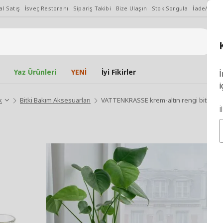
l Satış
İsveç Restoranı
Sipariş Takibi
Bize Ulaşın
Stok Sorgula
İade/Değiş
Yaz Ürünleri
YENİ
İyi Fikirler
İ
i
k
Bitki Bakım Aksesuarları
VATTENKRASSE krem-altın rengi bitki çoğ
İ