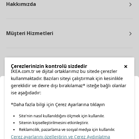
Hakkımızda
Müşteri Hizmetleri
Diğer
×
Çerezlerinizin kontrolü sizdedir
IKEA.com.tr ve dijital ortaklarımız bu sitede çerezler
kullanmaktadır. Bazıları siteyi çalıştırmak için kesinlikle
gereklidir ve devre dışı bırakılamaz* isteğe bağlı olanlar
Ka
ise aşağıdadır:
Konumunuzu Seçin
facebook
*Daha fazla bilgi için Çerez Ayarlarına tıklayın
twitter
instagram
pinterest
youtube
Site'nin nasıl kullanıldığını ölçmek için kullanılır.
İnternetten vereceğiniz siparişlerinizde size özel hizmet ve
Sitenin kişiselleştirilmesini etkinleştirir.
linkedin
içerikleri görebilmek için lütfen konumuzu seçin.
Reklamcılık, pazarlama ve sosyal medya için kullanılır.
Çerez ayarlarını özelleştirin ve Çerez Aydınlatma