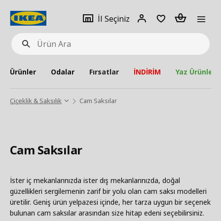
pat
İl
Giriş
Adet
İl Seçiniz
Ürün
seçiniz
Yap
Ara
Ürünler
Odalar
Fırsatlar
İNDİRİM
Yaz Ürünleri
Çiçeklik & Saksılık
Cam Saksılar
Cam Saksılar
İster iç mekanlarınızda ister dış mekanlarınızda, doğal
güzellikleri sergilemenin zarif bir yolu olan cam saksı modelleri
üretilir. Geniş ürün yelpazesi içinde, her tarza uygun bir seçenek
bulunan cam saksılar arasından size hitap edeni seçebilirsiniz.