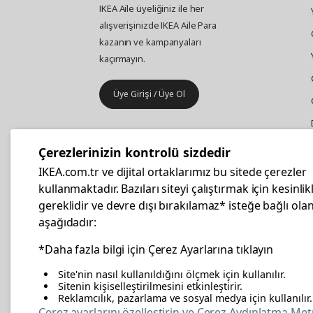
IKEA Aile üyeliğiniz ile her
alışverişinizde IKEA Aile Para
kazanın ve kampanyaları
kaçırmayın.
Üye Girişi / Üye Ol
IKEA
Kurumsal Satış
Çerezlerinizin kontrolü sizdedir
İş yeri mobilya ve aksesuar
IKEA.com.tr ve dijital ortaklarımız bu sitede çerezler
alışverişleriniz IKEA Kurumsal Kart
kullanmaktadır. Bazıları siteyi çalıştırmak için kesinlik
ile daha hesaplı.
gereklidir ve devre dışı bırakılamaz* isteğe bağlı olan
aşağıdadır:
Hemen Başvurun
*Daha fazla bilgi için Çerez Ayarlarına tıklayın
Site'nin nasıl kullanıldığını ölçmek için kullanılır.
Sitenin kişiselleştirilmesini etkinleştirir.
Reklamcılık, pazarlama ve sosyal medya için kullanılır.
facebook
twitter
instagram
pinterest
youtube
link
Çerez ayarlarını özelleştirin ve Çerez Aydınlatma Met