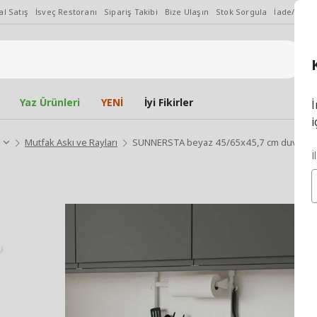
l Satış
İsveç Restoranı
Sipariş Takibi
Bize Ulaşın
Stok Sorgula
İade/Değiş
Yaz Ürünleri
YENİ
İyi Fikirler
İ
i
Mutfak Askı ve Rayları
SUNNERSTA beyaz 45/65x45,7 cm duvar ra
İ