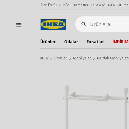
Size En Yakın IKEA
Hizmetler
IKEA Aile
IKEA Kurumsa
Ürün
Ara
Ürünler
Odalar
Fırsatlar
İNDİRİM
IKEA
Ürünler
Mobilyalar
Mutfak Mobilyaları