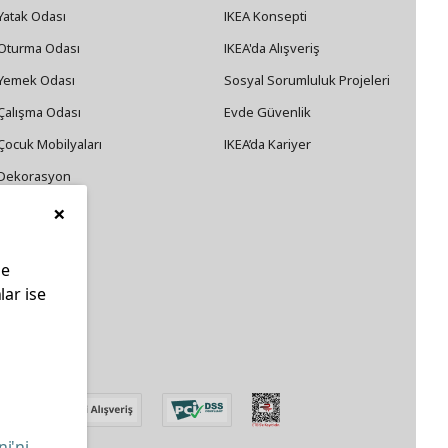
Yatak Odası
IKEA Konsepti
Oturma Odası
IKEA'da Alışveriş
Yemek Odası
Sosyal Sorumluluk Projeleri
Çalışma Odası
Evde Güvenlik
Çocuk Mobilyaları
IKEA’da Kariyer
Dekorasyon
×
Züccaciye
le
lar ise
edin
ni'ni