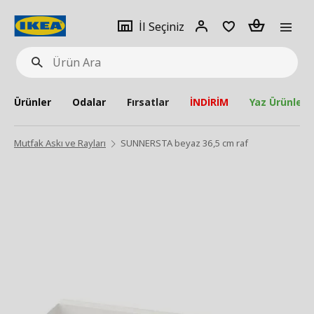
pat
İl
Giriş
Adet
İl Seçiniz
Ürün
seçiniz
Yap
Ara
Ürünler
Odalar
Fırsatlar
İNDİRİM
Yaz Ürünleri
Mutfak Askı ve Rayları
SUNNERSTA beyaz 36,5 cm raf