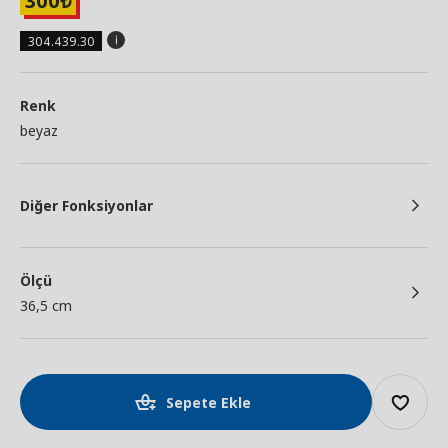
300
₺
304.439.30
Renk
beyaz
Diğer Fonksiyonlar
Ölçü
36,5 cm
Sepete Ekle