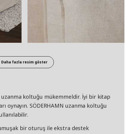
Daha fazla resim göster
ir uzanma koltuğu mükemmeldir. İyi bir kitap
unları oynayın. SÖDERHAMN uzanma koltuğu
lanılabilir.
muşak bir oturuş ile ekstra destek