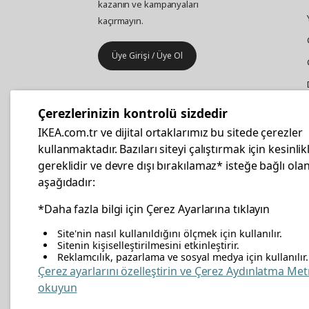
kazanın ve kampanyaları
kaçırmayın.
Üye Girişi / Üye Ol
IKEA
Kurumsal Satış
Çerezlerinizin kontrolü sizdedir
İş yeri mobilya ve aksesuar
IKEA.com.tr ve dijital ortaklarımız bu sitede çerezler
alışverişleriniz IKEA Kurumsal Kart
kullanmaktadır. Bazıları siteyi çalıştırmak için kesinlik
ile daha hesaplı.
gereklidir ve devre dışı bırakılamaz* isteğe bağlı olan
aşağıdadır:
Hemen Başvurun
*Daha fazla bilgi için Çerez Ayarlarına tıklayın
Site'nin nasıl kullanıldığını ölçmek için kullanılır.
Sitenin kişiselleştirilmesini etkinleştirir.
Reklamcılık, pazarlama ve sosyal medya için kullanılır.
facebook
twitter
instagram
pinterest
youtube
link
Çerez ayarlarını özelleştirin ve Çerez Aydınlatma Met
okuyun