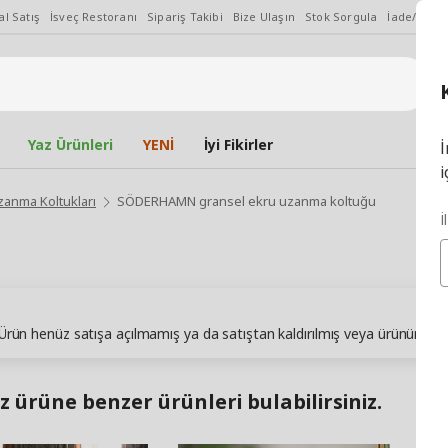
l Satış
İsveç Restoranı
Sipariş Takibi
Bize Ulaşın
Stok Sorgula
İade/Değiş
Yaz Ürünleri
YENİ
İyi Fikirler
İ
i
zanma Koltukları
SÖDERHAMN gransel ekru uzanma koltuğu
İ
. Ürün henüz satışa açılmamış ya da satıştan kaldırılmış veya ürünün sto
z ürüne benzer ürünleri bulabilirsiniz.