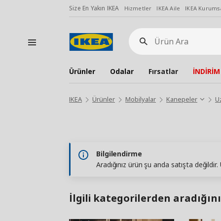
Size En Yakın IKEA
Hizmetler
IKEA Aile
IKEA Kurumsa
Ürün
Ara
Ürünler
Odalar
Fırsatlar
İNDİRİM
IKEA
Ürünler
Mobilyalar
Kanepeler
U
Bilgilendirme
Aradığınız ürün şu anda satışta değildir
İlgili kategorilerden aradığını