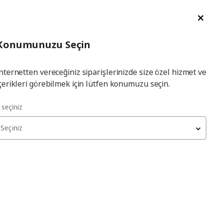
im Talebi
English
Ka
İl
Giriş
Ade
İl Seçiniz
Hej! Üye Girişi / Üye Ol
Konumunuzu Seçin
seçiniz
Yap
nternetten vereceğiniz siparişlerinizde size özel hizmet ve
çerikleri görebilmek için lütfen konumuzu seçin.
l seçiniz
Seçiniz
kları tükenmiş olabilir. Lütfen daha sonra yeniden deneyin.