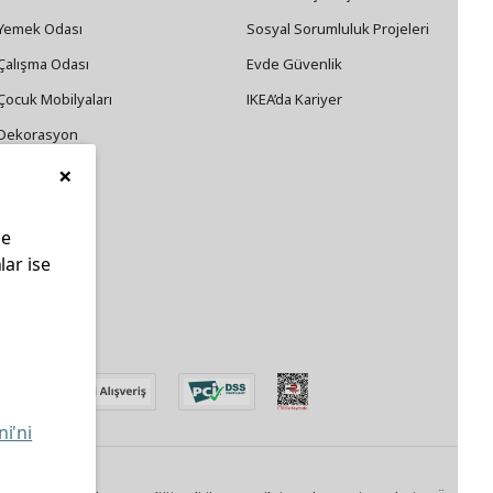
Yemek Odası
Sosyal Sorumluluk Projeleri
Çalışma Odası
Evde Güvenlik
Çocuk Mobilyaları
IKEA’da Kariyer
Dekorasyon
×
Züccaciye
le
lar ise
edin
ni'ni