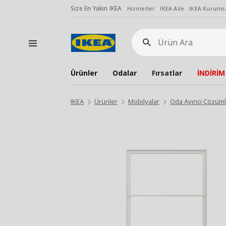
Size En Yakın IKEA
Hizmetler
IKEA Aile
IKEA Kurumsa
Ürün
Ara
Ürünler
Odalar
Fırsatlar
İNDİRİM
IKEA
Ürünler
Mobilyalar
Oda Ayırıcı Çözüm