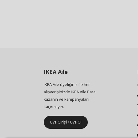
IKEA
Aile
IKEA Aile üyeliğiniz ile her
alışverişinizde IKEA Aile Para
kazanın ve kampanyaları
kaçırmayın.
Üye Girişi / Üye Ol