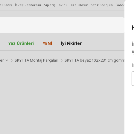
l Satış
İsveç Restoranı
Sipariş Takibi
Bize Ulaşın
Stok Sorgula
İade/Değiş
Yaz Ürünleri
YENİ
İyi Fikirler
İ
i
ler
SKYTTA Montaj Parçaları
SKYTTA beyaz 102x231 cm gömme dolap
İ