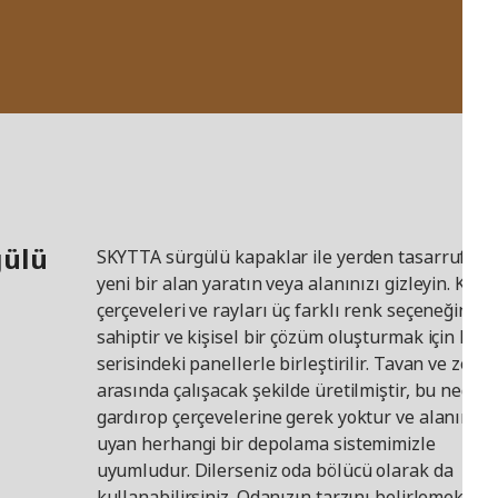
gülü
SKYTTA sürgülü kapaklar ile yerden tasarruf edi
yeni bir alan yaratın veya alanınızı gizleyin. Kap
çerçeveleri ve rayları üç farklı renk seçeneğine
sahiptir ve kişisel bir çözüm oluşturmak için PAX
serisindeki panellerle birleştirilir. Tavan ve zemi
arasında çalışacak şekilde üretilmiştir, bu neden
gardırop çerçevelerine gerek yoktur ve alanınıza
uyan herhangi bir depolama sistemimizle
uyumludur. Dilerseniz oda bölücü olarak da
kullanabilirsiniz. Odanızın tarzını belirlemek için