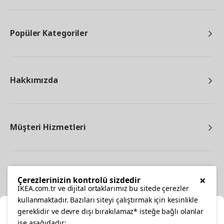
Popüler Kategoriler
Hakkımızda
Müşteri Hizmetleri
Diğer
×
Çerezlerinizin kontrolü sizdedir
IKEA.com.tr ve dijital ortaklarımız bu sitede çerezler
kullanmaktadır. Bazıları siteyi çalıştırmak için kesinlikle
gereklidir ve devre dışı bırakılamaz* isteğe bağlı olanlar
Ka
ise aşağıdadır: