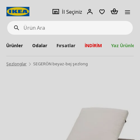
pat
İl
Giriş
Adet
İl Seçiniz
Ürün
seçiniz
Yap
Ara
Ürünler
Odalar
Fırsatlar
İNDİRİM
Yaz Ürünleri
Şezlonglar
SEGERÖN beyaz-bej şezlong