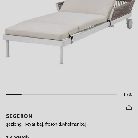
1 / 8
SEGERÖN
şezlong
, beyaz-bej, frösön-duvholmen bej
13.898
₺