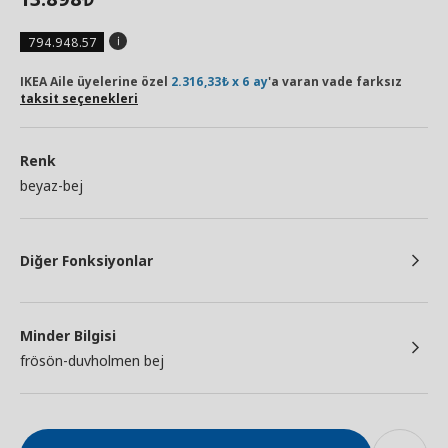
794.948.57
IKEA Aile üyelerine özel
2.316,33₺ x 6 ay
'a varan vade farksız
taksit seçenekleri
Renk
beyaz-bej
Diğer Fonksiyonlar
Minder Bilgisi
frösön-duvholmen bej