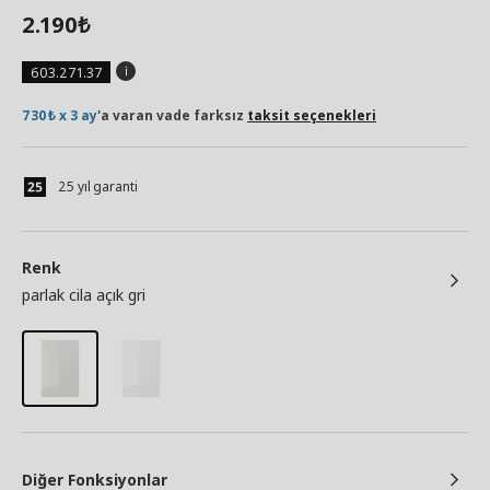
2.190
₺
603.271.37
730₺ x 3 ay
'a varan vade farksız
taksit seçenekleri
25 yıl garanti
Renk
parlak cila açık gri
Diğer Fonksiyonlar