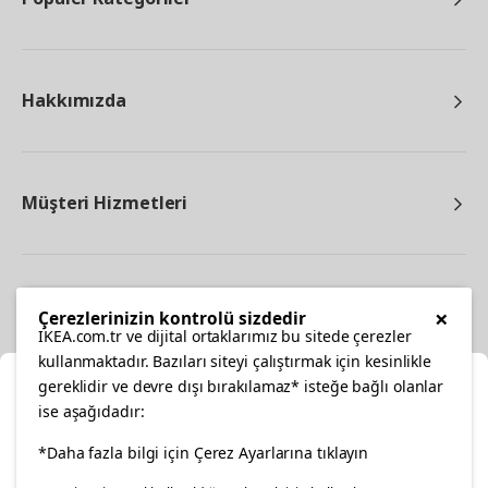
Hakkımızda
Müşteri Hizmetleri
Diğer
×
Çerezlerinizin kontrolü sizdedir
IKEA.com.tr ve dijital ortaklarımız bu sitede çerezler
kullanmaktadır. Bazıları siteyi çalıştırmak için kesinlikle
gereklidir ve devre dışı bırakılamaz* isteğe bağlı olanlar
Ka
ise aşağıdadır:
Konumunuzu Seçin
facebook
*Daha fazla bilgi için Çerez Ayarlarına tıklayın
twitter
instagram
pinterest
youtube