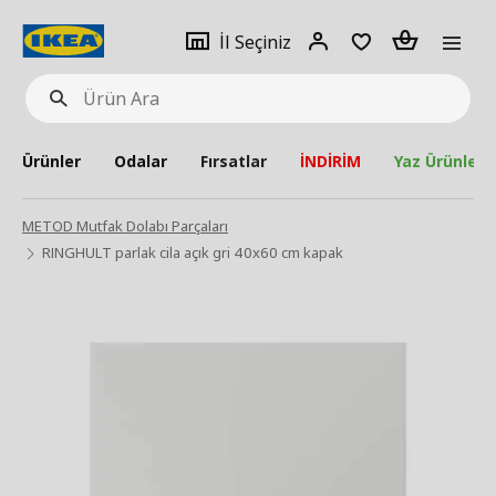
pat
İl
Giriş
Adet
İl Seçiniz
Ürün
seçiniz
Yap
Ara
Ürünler
Odalar
Fırsatlar
İNDİRİM
Yaz Ürünleri
METOD Mutfak Dolabı Parçaları
RINGHULT parlak cila açık gri 40x60 cm kapak