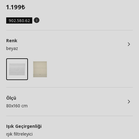
1.199
₺
902.580.62
Renk
beyaz
Ölçü
80x160 cm
Işık Geçirgenliği
ışık filtreleyici