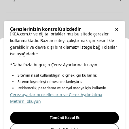
Diğer
×
Çerezlerinizin kontrolü sizdedir
IKEA.com.tr ve dijital ortaklarımız bu sitede çerezler
kullanmaktadır. Bazıları siteyi çalıştırmak için kesinlikle
gereklidir ve devre dışı bırakılamaz* isteğe bağlı olanlar
Ka
ise aşağıdadır:
Konumunuzu Seçin
facebook
*Daha fazla bilgi için Çerez Ayarlarına tıklayın
twitter
instagram
pinterest
youtube
Site'nin nasıl kullanıldığını ölçmek için kullanılır.
İnternetten vereceğiniz siparişlerinizde size özel hizmet ve
Sitenin kişiselleştirilmesini etkinleştirir.
linkedin
içerikleri görebilmek için lütfen konumuzu seçin.
Reklamcılık, pazarlama ve sosyal medya için kullanılır.
Çerez ayarlarını özelleştirin ve Çerez Aydınlatma
İl seçiniz
Metni'ni okuyun
Enerji Politikası
Bilgi Güvenliği Politikası
Kalite Politikası
Seçiniz
Gıda Güvenliği Politikası
Bilgi Toplumu Hizmetleri
Tümünü Kabul Et
Önemli Bilgilendirme
İnternet Sitesi Gizlilik Politikası