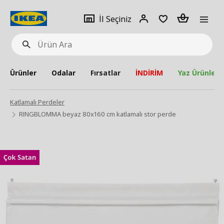
pat
İl
Giriş
Adet
İl Seçiniz
Ürün
seçiniz
Yap
Ara
Ürünler
Odalar
Fırsatlar
İNDİRİM
Yaz Ürünleri
Katlamalı Perdeler
RINGBLOMMA beyaz 80x160 cm katlamalı stor perde