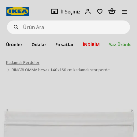
pat
İl
Giriş
Adet
İl Seçiniz
Ürün
seçiniz
Yap
Ara
Ürünler
Odalar
Fırsatlar
İNDİRİM
Yaz Ürünleri
Katlamalı Perdeler
RINGBLOMMA beyaz 140x160 cm katlamalı stor perde