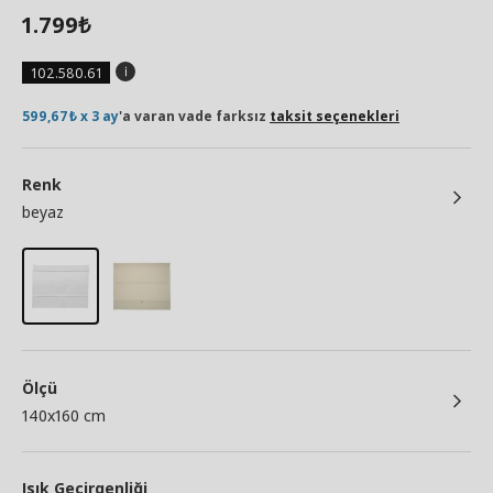
1.799
₺
102.580.61
599,67₺ x 3 ay
'a varan vade farksız
taksit seçenekleri
Renk
beyaz
Ölçü
140x160 cm
Işık Geçirgenliği