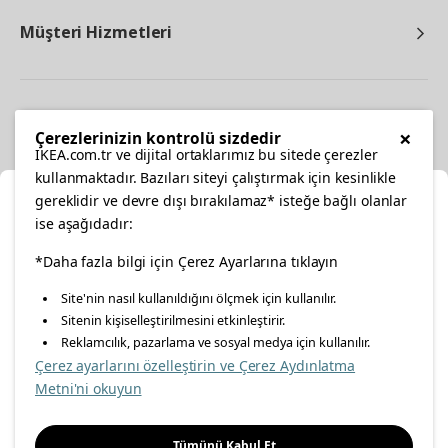
Müşteri Hizmetleri
Diğer
×
Çerezlerinizin kontrolü sizdedir
IKEA.com.tr ve dijital ortaklarımız bu sitede çerezler
kullanmaktadır. Bazıları siteyi çalıştırmak için kesinlikle
gereklidir ve devre dışı bırakılamaz* isteğe bağlı olanlar
Ka
ise aşağıdadır:
Konumunuzu Seçin
facebook
*Daha fazla bilgi için Çerez Ayarlarına tıklayın
twitter
instagram
pinterest
youtube
Site'nin nasıl kullanıldığını ölçmek için kullanılır.
İnternetten vereceğiniz siparişlerinizde size özel hizmet ve
Sitenin kişiselleştirilmesini etkinleştirir.
linkedin
içerikleri görebilmek için lütfen konumuzu seçin.
Reklamcılık, pazarlama ve sosyal medya için kullanılır.
Çerez ayarlarını özelleştirin ve Çerez Aydınlatma
İl seçiniz
Metni'ni okuyun
Enerji Politikası
Bilgi Güvenliği Politikası
Kalite Politikası
Seçiniz
Gıda Güvenliği Politikası
Bilgi Toplumu Hizmetleri
Tümünü Kabul Et