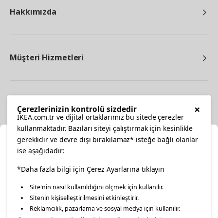
Hakkımızda
Müşteri Hizmetleri
Diğer
×
Çerezlerinizin kontrolü sizdedir
IKEA.com.tr ve dijital ortaklarımız bu sitede çerezler
kullanmaktadır. Bazıları siteyi çalıştırmak için kesinlikle
gereklidir ve devre dışı bırakılamaz* isteğe bağlı olanlar
Ka
ise aşağıdadır:
Konumunuzu Seçin
*Daha fazla bilgi için Çerez Ayarlarına tıklayın
facebook
twitter
instagram
pinterest
youtube
Site'nin nasıl kullanıldığını ölçmek için kullanılır.
İnternetten vereceğiniz siparişlerinizde size özel hizmet ve
Sitenin kişiselleştirilmesini etkinleştirir.
linkedin
içerikleri görebilmek için lütfen konumuzu seçin.
Reklamcılık, pazarlama ve sosyal medya için kullanılır.