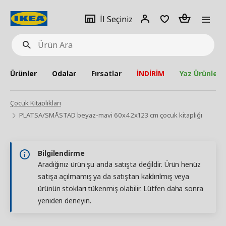
pat
İl
Giriş
Adet
İl Seçiniz
Ürün
seçiniz
Yap
Ara
Ürünler
Odalar
Fırsatlar
İNDİRİM
Yaz Ürünleri
Çocuk Kitaplıkları
PLATSA/SMÅSTAD beyaz-mavi 60x42x123 cm çocuk kitaplığı
Bilgilendirme
Aradığınız ürün şu anda satışta değildir. Ürün henüz
satışa açılmamış ya da satıştan kaldırılmış veya
ürünün stokları tükenmiş olabilir. Lütfen daha sonra
yeniden deneyin.