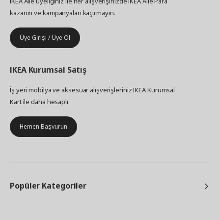
IKEA Aile üyeliğiniz ile her alışverişinizde IKEA Aile Para
kazanın ve kampanyaları kaçırmayın.
Üye Girişi / Üye Ol
IKEA
Kurumsal Satış
İş yeri mobilya ve aksesuar alışverişleriniz IKEA Kurumsal
Kart ile daha hesaplı.
Hemen Başvurun
Popüler Kategoriler