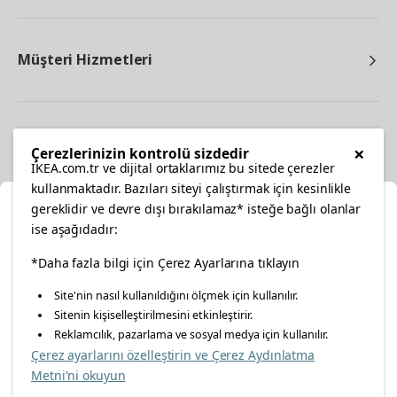
Müşteri Hizmetleri
Diğer
×
Çerezlerinizin kontrolü sizdedir
IKEA.com.tr ve dijital ortaklarımız bu sitede çerezler
kullanmaktadır. Bazıları siteyi çalıştırmak için kesinlikle
gereklidir ve devre dışı bırakılamaz* isteğe bağlı olanlar
Ka
ise aşağıdadır:
Konumunuzu Seçin
*Daha fazla bilgi için Çerez Ayarlarına tıklayın
facebook
twitter
instagram
pinterest
youtube
Site'nin nasıl kullanıldığını ölçmek için kullanılır.
İnternetten vereceğiniz siparişlerinizde size özel hizmet ve
Sitenin kişiselleştirilmesini etkinleştirir.
linkedin
içerikleri görebilmek için lütfen konumuzu seçin.
Reklamcılık, pazarlama ve sosyal medya için kullanılır.
Çerez ayarlarını özelleştirin ve Çerez Aydınlatma
İl seçiniz
Metni'ni okuyun
Enerji Politikası
Bilgi Güvenliği Politikası
Kalite Politikası