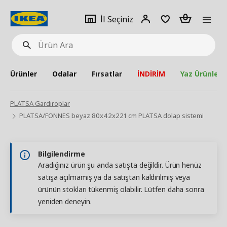
pat
İl
Giriş
Adet
İl Seçiniz
Ürün
seçiniz
Yap
Ara
Ürünler
Odalar
Fırsatlar
İNDİRİM
Yaz Ürünleri
PLATSA Gardıroplar
PLATSA/FONNES beyaz 80x42x221 cm PLATSA dolap sistemi
Bilgilendirme
Aradığınız ürün şu anda satışta değildir. Ürün henüz
satışa açılmamış ya da satıştan kaldırılmış veya
ürünün stokları tükenmiş olabilir. Lütfen daha sonra
yeniden deneyin.