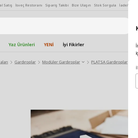
l Satış
İsveç Restoranı
Sipariş Takibi
Bize Ulaşın
Stok Sorgula
İade/Değiş
Yaz Ürünleri
YENİ
İyi Fikirler
İ
i
aları
Gardıroplar
Modüler Gardıroplar
PLATSA Gardıroplar
PL
İ