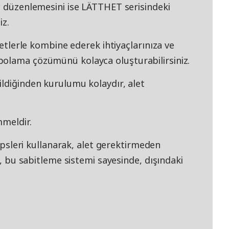
ş düzenlemesini ise LÄTTHET serisindeki
iz.
eletlerle kombine ederek ihtiyaçlarınıza ve
polama çözümünü kolayca oluşturabilirsiniz.
ildiğinden kurulumu kolaydır, alet
mmeldir.
lipsleri kullanarak, alet gerektirmeden
ca, bu sabitleme sistemi sayesinde, dışındaki