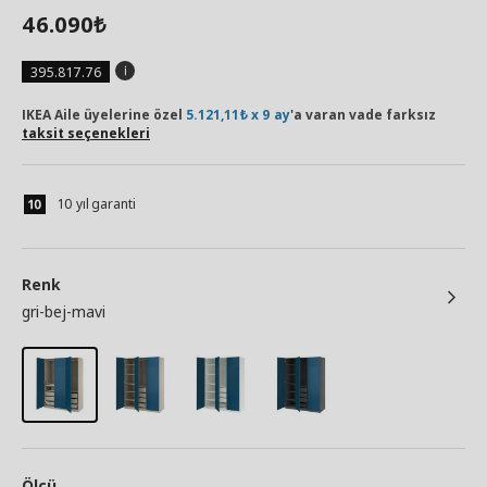
46.090
₺
395.817.76
IKEA Aile üyelerine özel
5.121,11₺ x 9 ay
'a varan vade farksız
taksit seçenekleri
10 yıl garanti
Renk
gri-bej-mavi
Ölçü