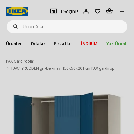
pat
İl
Giriş
Adet
İl Seçiniz
Ürün
seçiniz
Yap
Ara
Ürünler
Odalar
Fırsatlar
İNDİRİM
Yaz Ürünleri
PAX Gardıroplar
PAX/FYRUDDEN gri-bej-mavi 150x60x201 cm PAX gardırop