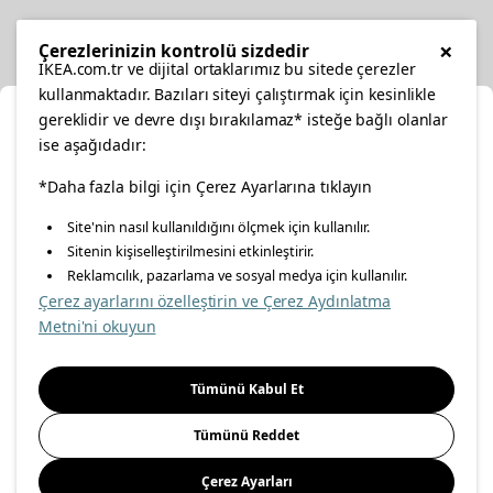
Diğer
×
Çerezlerinizin kontrolü sizdedir
IKEA.com.tr ve dijital ortaklarımız bu sitede çerezler
kullanmaktadır. Bazıları siteyi çalıştırmak için kesinlikle
gereklidir ve devre dışı bırakılamaz* isteğe bağlı olanlar
Ka
ise aşağıdadır:
Konumunuzu Seçin
facebook
twitter
instagram
pinterest
youtube
*Daha fazla bilgi için Çerez Ayarlarına tıklayın
Site'nin nasıl kullanıldığını ölçmek için kullanılır.
İnternetten vereceğiniz siparişlerinizde size özel hizmet ve
Sitenin kişiselleştirilmesini etkinleştirir.
linkedin
içerikleri görebilmek için lütfen konumuzu seçin.
Reklamcılık, pazarlama ve sosyal medya için kullanılır.
Çerez ayarlarını özelleştirin ve Çerez Aydınlatma
İl seçiniz
Metni'ni okuyun
Enerji Politikası
Bilgi Güvenliği Politikası
Kalite Politikası
Seçiniz
Gıda Güvenliği Politikası
Bilgi Toplumu Hizmetleri
Tümünü Kabul Et
Önemli Bilgilendirme
İnternet Sitesi Gizlilik Politikası
Tümünü Reddet
Kişisel Verilerin Korunması
Çerez Politikası
Çerez Ayarları