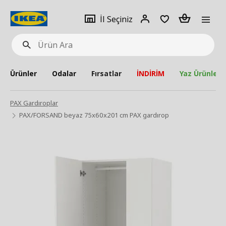
pat
İl
Giriş
Adet
İl Seçiniz
Ürün
seçiniz
Yap
Ara
Ürünler
Odalar
Fırsatlar
İNDİRİM
Yaz Ürünleri
PAX Gardıroplar
PAX/FORSAND beyaz 75x60x201 cm PAX gardırop