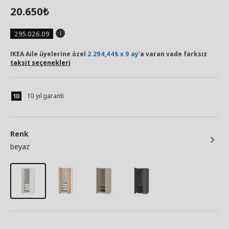
20.650
₺
295.026.09
IKEA Aile üyelerine özel
2.294,44₺ x 9 ay
'a varan vade farksız
taksit seçenekleri
10 yıl garanti
Renk
beyaz