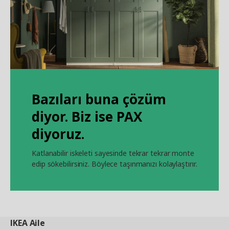
Bazıları buna çözüm
diyor. Biz ise PAX
diyoruz.
Katlanabilir iskeleti sayesinde tekrar tekrar monte
edip sökebilirsiniz. Böylece taşınmanızı kolaylaştırır.
IKEA
Aile