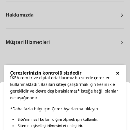
Hakkımızda
Müşteri Hizmetleri
Diğer
×
Çerezlerinizin kontrolü sizdedir
IKEA.com.tr ve dijital ortaklarımız bu sitede çerezler
kullanmaktadır. Bazıları siteyi çalıştırmak için kesinlikle
gereklidir ve devre dışı bırakılamaz* isteğe bağlı olanlar
Ka
ise aşağıdadır:
Konumunuzu Seçin
facebook
twitter
instagram
pinterest
youtube
*Daha fazla bilgi için Çerez Ayarlarına tıklayın
Site'nin nasıl kullanıldığını ölçmek için kullanılır.
İnternetten vereceğiniz siparişlerinizde size özel hizmet ve
Sitenin kişiselleştirilmesini etkinleştirir.
linkedin