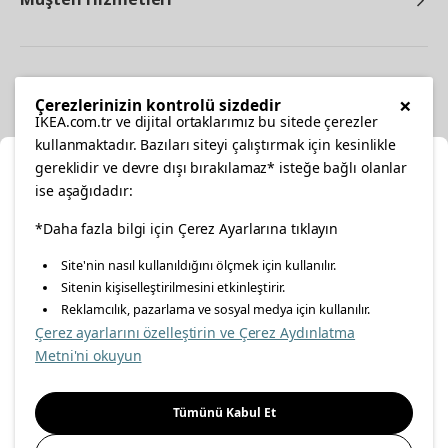
Diğer
×
Çerezlerinizin kontrolü sizdedir
IKEA.com.tr ve dijital ortaklarımız bu sitede çerezler
kullanmaktadır. Bazıları siteyi çalıştırmak için kesinlikle
gereklidir ve devre dışı bırakılamaz* isteğe bağlı olanlar
Ka
ise aşağıdadır:
Konumunuzu Seçin
facebook
*Daha fazla bilgi için Çerez Ayarlarına tıklayın
twitter
instagram
pinterest
youtube
Site'nin nasıl kullanıldığını ölçmek için kullanılır.
İnternetten vereceğiniz siparişlerinizde size özel hizmet ve
Sitenin kişiselleştirilmesini etkinleştirir.
linkedin
içerikleri görebilmek için lütfen konumuzu seçin.
Reklamcılık, pazarlama ve sosyal medya için kullanılır.
Çerez ayarlarını özelleştirin ve Çerez Aydınlatma
İl seçiniz
Metni'ni okuyun
Enerji Politikası
Bilgi Güvenliği Politikası
Kalite Politikası
Seçiniz
Gıda Güvenliği Politikası
Bilgi Toplumu Hizmetleri
Tümünü Kabul Et
Önemli Bilgilendirme
İnternet Sitesi Gizlilik Politikası