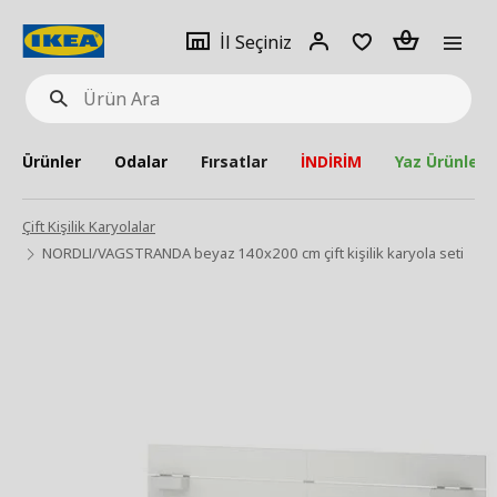
pat
İl
Giriş
Adet
İl Seçiniz
Ürün
seçiniz
Yap
Ara
Ürünler
Odalar
Fırsatlar
İNDİRİM
Yaz Ürünleri
Çift Kişilik Karyolalar
NORDLI/VAGSTRANDA beyaz 140x200 cm çift kişilik karyola seti