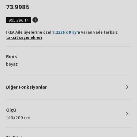
73.998
₺
995.396.14
IKEA Aile üyelerine özel
8.222₺ x 9 ay
'a varan vade farksız
taksit seçenekleri
Renk
beyaz
Diğer Fonksiyonlar
Ölçü
140x200 cm