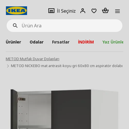
pat
İl
Giriş
Adet
İl Seçiniz
Ürün
seçiniz
Yap
Ara
Ürünler
Odalar
Fırsatlar
İNDİRİM
Yaz Ürünleri
METOD Mutfak Duvar Dolapları
METOD NICKEBO mat antrasit-koyu gri 60x80 cm aspiratör dolabı