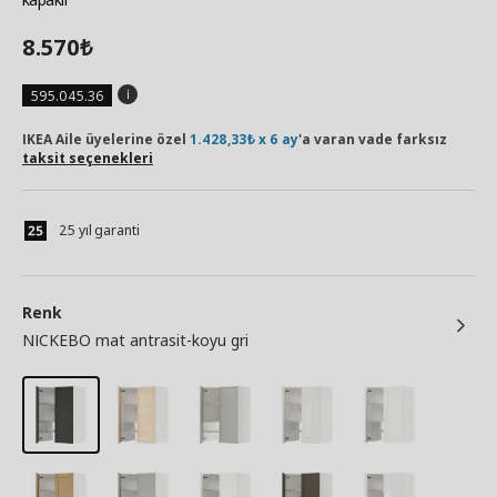
8.570
₺
595.045.36
IKEA Aile üyelerine özel
1.428,33₺ x 6 ay
'a varan vade farksız
taksit seçenekleri
25 yıl garanti
Renk
NICKEBO mat antrasit-koyu gri