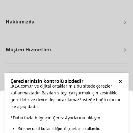
Hakkımızda
Müşteri Hizmetleri
Diğer
×
Çerezlerinizin kontrolü sizdedir
IKEA.com.tr ve dijital ortaklarımız bu sitede çerezler
kullanmaktadır. Bazıları siteyi çalıştırmak için kesinlikle
gereklidir ve devre dışı bırakılamaz* isteğe bağlı olanlar
Ka
ise aşağıdadır:
Konumunuzu Seçin
facebook
*Daha fazla bilgi için Çerez Ayarlarına tıklayın
twitter
instagram
pinterest
youtube
Site'nin nasıl kullanıldığını ölçmek için kullanılır.