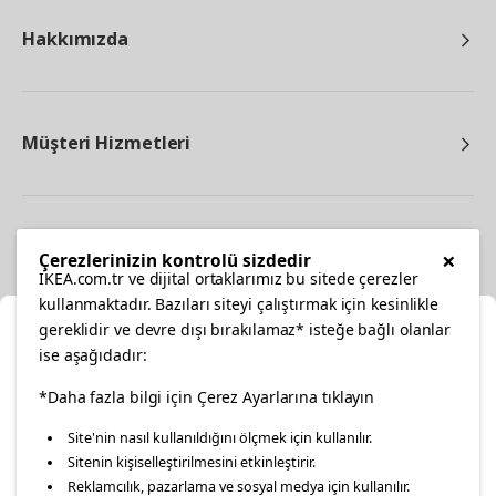
Hakkımızda
Müşteri Hizmetleri
Diğer
×
Çerezlerinizin kontrolü sizdedir
IKEA.com.tr ve dijital ortaklarımız bu sitede çerezler
kullanmaktadır. Bazıları siteyi çalıştırmak için kesinlikle
gereklidir ve devre dışı bırakılamaz* isteğe bağlı olanlar
Ka
ise aşağıdadır:
Konumunuzu Seçin
facebook
*Daha fazla bilgi için Çerez Ayarlarına tıklayın
twitter
instagram
pinterest
youtube
Site'nin nasıl kullanıldığını ölçmek için kullanılır.
İnternetten vereceğiniz siparişlerinizde size özel hizmet ve
Sitenin kişiselleştirilmesini etkinleştirir.
linkedin
içerikleri görebilmek için lütfen konumuzu seçin.
Reklamcılık, pazarlama ve sosyal medya için kullanılır.