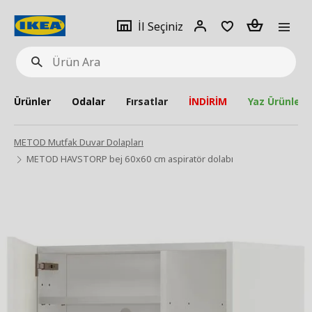
pat
İl
Giriş
Adet
İl Seçiniz
Ürün
seçiniz
Yap
Ara
Ürünler
Odalar
Fırsatlar
İNDİRİM
Yaz Ürünleri
METOD Mutfak Duvar Dolapları
METOD HAVSTORP bej 60x60 cm aspiratör dolabı