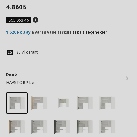
4.860
₺
895.053.46
1.620₺ x 3 ay
'a varan vade farksız
taksit seçenekleri
25 yıl garanti
Renk
HAVSTORP bej