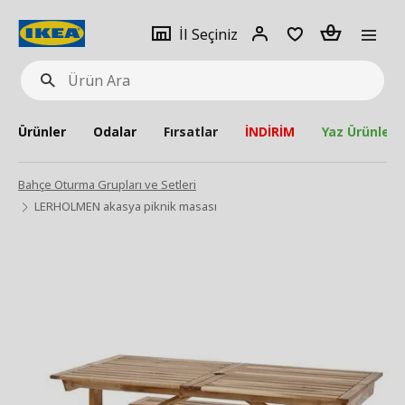
pat
İl
Giriş
Adet
İl Seçiniz
Ürün
seçiniz
Yap
Ara
Ürünler
Odalar
Fırsatlar
İNDİRİM
Yaz Ürünleri
Bahçe Oturma Grupları ve Setleri
LERHOLMEN akasya piknik masası