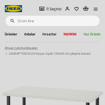
pat
İl
Giriş
Adet
İl Seçiniz
Ürün
seçiniz
Yap
Ara
Ürünler
Odalar
Fırsatlar
İNDİRİM
Yaz Ürünleri
Ahşap Çalışma Masaları
LAGKAPTEN/OLOV beyaz-siyah 120x60 cm çalışma masası