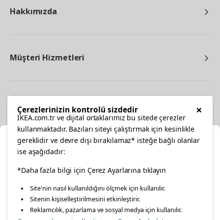
Hakkımızda
Müşteri Hizmetleri
Diğer
×
Çerezlerinizin kontrolü sizdedir
IKEA.com.tr ve dijital ortaklarımız bu sitede çerezler
kullanmaktadır. Bazıları siteyi çalıştırmak için kesinlikle
gereklidir ve devre dışı bırakılamaz* isteğe bağlı olanlar
Ka
ise aşağıdadır:
Konumunuzu Seçin
facebook
*Daha fazla bilgi için Çerez Ayarlarına tıklayın
twitter
instagram
pinterest
youtube
Site'nin nasıl kullanıldığını ölçmek için kullanılır.
İnternetten vereceğiniz siparişlerinizde size özel hizmet ve
Sitenin kişiselleştirilmesini etkinleştirir.
linkedin
içerikleri görebilmek için lütfen konumuzu seçin.
Reklamcılık, pazarlama ve sosyal medya için kullanılır.