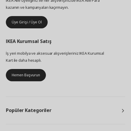
IKEA Aile üyeliğiniz ile her alışverişinizde IKEA Aile Para
kazanın ve kampanyaları kaçırmayın.
Üye Girişi / Üye Ol
IKEA
Kurumsal Satış
İş yeri mobilya ve aksesuar alışverişleriniz IKEA Kurumsal
Kart ile daha hesaplı.
Hemen Başvurun
Popüler Kategoriler