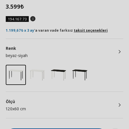
3.599
₺
194.167.73
1.199,67₺ x 3 ay
'a varan vade farksız
taksit seçenekleri
Renk
beyaz-siyah
Ölçü
120x60 cm