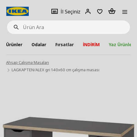
pat
İl
Giriş
Adet
İl Seçiniz
Ürün
seçiniz
Yap
Ara
Ürünler
Odalar
Fırsatlar
İNDİRİM
Yaz Ürünleri
Ahşap Çalışma Masaları
LAGKAPTEN/ALEX gri 140x60 cm çalışma masası