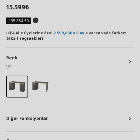
15.599
₺
195.854.50
IKEA Aile üyelerine özel
2.599,83₺ x 6 ay
'a varan vade farksız
taksit seçenekleri
Renk
gri
Diğer Fonksiyonlar