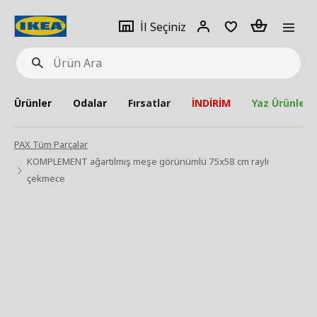
pat
İl
Giriş
Adet
İl Seçiniz
Ürün
seçiniz
Yap
Ara
Ürünler
Odalar
Fırsatlar
İNDİRİM
Yaz Ürünleri
PAX Tüm Parçalar
KOMPLEMENT ağartılmış meşe görünümlü 75x58 cm raylı
çekmece