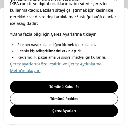
IKEA.com.tr ve dijital ortaklarımız bu sitede çerezler
kullanmaktadır. Bazıları siteyi çalıştırmak için kesinlikle
gereklidir ve devre dışı bırakılamaz* isteğe bağlı olanlar
Ka
ise aşağıdadır:
Konumunuzu Seçin
facebook
*Daha fazla bilgi için Çerez Ayarlarına tıklayın
twitter
instagram
pinterest
youtube
Site'nin nasıl kullanıldığını ölçmek için kullanılır.
İnternetten vereceğiniz siparişlerinizde size özel hizmet ve
Sitenin kişiselleştirilmesini etkinleştirir.
linkedin
içerikleri görebilmek için lütfen konumuzu seçin.
Reklamcılık, pazarlama ve sosyal medya için kullanılır.
Çerez ayarlarını özelleştirin ve Çerez Aydınlatma
İl seçiniz
Metni'ni okuyun
Enerji Politikası
Bilgi Güvenliği Politikası
Kalite Politikası
Seçiniz
Gıda Güvenliği Politikası
Bilgi Toplumu Hizmetleri
Tümünü Kabul Et
Önemli Bilgilendirme
İnternet Sitesi Gizlilik Politikası
Tümünü Reddet
Kişisel Verilerin Korunması
Çerez Politikası
Çerez Ayarları
Kaydet
© Inter IKEA Systems B.V 1999-
2026
Site Creation & Technology
by
MagiClick Digital Solutions