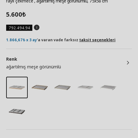
raylı çekmece
, ağartılmış meşe görünümlü, 75x58 cm
5.600
₺
792.494.94
1.866,67₺ x 3 ay
'a varan vade farksız
taksit seçenekleri
Renk
ağartılmış meşe görünümlü