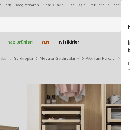
l Satış
İsveç Restoranı
Sipariş Takibi
Bize Ulaşın
Stok Sorgula
İade/Değiş
Yaz Ürünleri
YENİ
İyi Fikirler
İ
i
aları
Gardıroplar
Modüler Gardıroplar
PAX Tüm Parçalar
KOM
İ