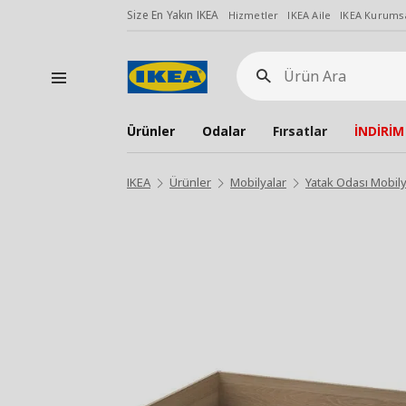
Size En Yakın IKEA
Hizmetler
IKEA Aile
IKEA Kurumsa
Ürün
Ara
Ürünler
Odalar
Fırsatlar
İNDİRİM
IKEA
Ürünler
Mobilyalar
Yatak Odası Mobily