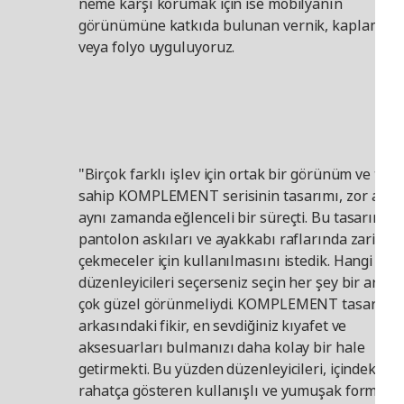
neme karşı korumak için ise mobilyanın
görünümüne katkıda bulunan vernik, kaplama
veya folyo uyguluyoruz.
"Birçok farklı işlev için ortak bir görünüm ve tarz
sahip KOMPLEMENT serisinin tasarımı, zor ama
aynı zamanda eğlenceli bir süreçti. Bu tasarımın
pantolon askıları ve ayakkabı raflarında zarif c
çekmeceler için kullanılmasını istedik. Hangi iç
düzenleyicileri seçerseniz seçin her şey bir arada
çok güzel görünmeliydi. KOMPLEMENT tasarımı
arkasındaki fikir, en sevdiğiniz kıyafet ve
aksesuarları bulmanızı daha kolay bir hale
getirmekti. Bu yüzden düzenleyicileri, içindekileri
rahatça gösteren kullanışlı ve yumuşak formda