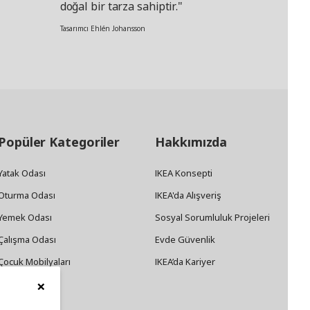
doğal bir tarza sahiptir."
Tasarımcı Ehlén Johansson
Popüler Kategoriler
Hakkımızda
Yatak Odası
IKEA Konsepti
Oturma Odası
IKEA'da Alışveriş
Yemek Odası
Sosyal Sorumluluk Projeleri
Çalışma Odası
Evde Güvenlik
Çocuk Mobilyaları
IKEA’da Kariyer
×
Dekorasyon
Züccaciye