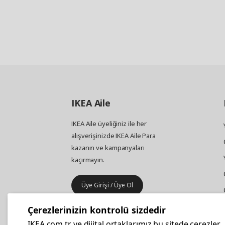
IKEA
Aile
IKEA Aile üyeliğiniz ile her
alışverişinizde IKEA Aile Para
kazanın ve kampanyaları
kaçırmayın.
Üye Girişi / Üye Ol
Çerezlerinizin kontrolü sizdedir
IKEA
Kurumsal Satış
IKEA.com.tr ve dijital ortaklarımız bu sitede çerezler