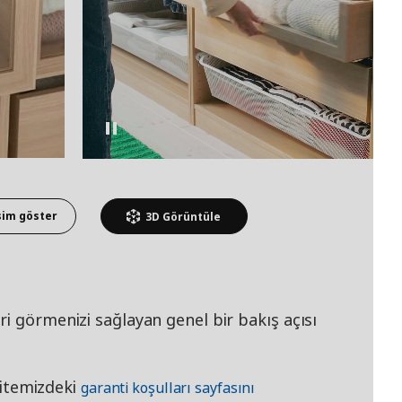
sim göster
3D
Görüntüle
i görmenizi sağlayan genel bir bakış açısı
 sitemizdeki
garanti koşulları sayfasını