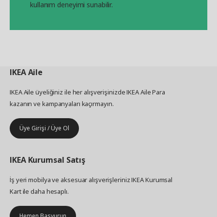
kullanım deneyimi sunabilir.
IKEA
Aile
IKEA Aile üyeliğiniz ile her alışverişinizde IKEA Aile Para
kazanın ve kampanyaları kaçırmayın.
Üye Girişi / Üye Ol
IKEA
Kurumsal Satış
İş yeri mobilya ve aksesuar alışverişleriniz IKEA Kurumsal
Kart ile daha hesaplı.
Hemen Başvurun