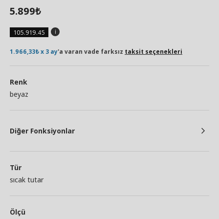
5.899
₺
105.919.45
1.966,33₺ x 3 ay
'a varan vade farksız
taksit seçenekleri
Renk
beyaz
Diğer Fonksiyonlar
Tür
sıcak tutar
Ölçü