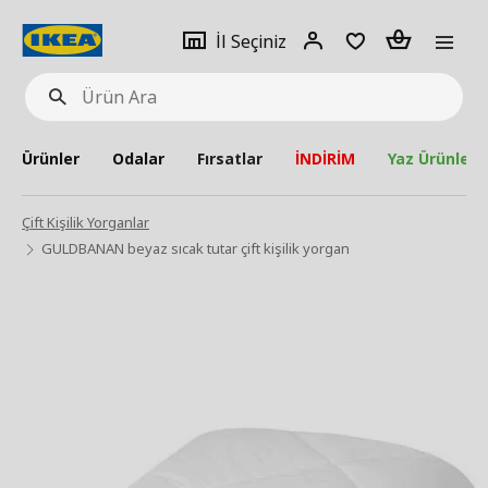
pat
İl
Giriş
Adet
İl Seçiniz
Ürün
seçiniz
Yap
Ara
Ürünler
Odalar
Fırsatlar
İNDİRİM
Yaz Ürünleri
Çift Kişilik Yorganlar
GULDBANAN beyaz sıcak tutar çift kişilik yorgan