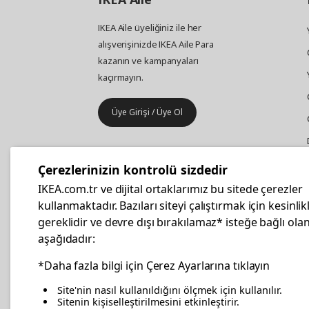
IKEA Aile üyeliğiniz ile her
alışverişinizde IKEA Aile Para
kazanın ve kampanyaları
kaçırmayın.
Üye Girişi / Üye Ol
IKEA
Kurumsal Satış
Çerezlerinizin kontrolü sizdedir
İş yeri mobilya ve aksesuar
IKEA.com.tr ve dijital ortaklarımız bu sitede çerezler
alışverişleriniz IKEA Kurumsal Kart
kullanmaktadır. Bazıları siteyi çalıştırmak için kesinlik
ile daha hesaplı.
gereklidir ve devre dışı bırakılamaz* isteğe bağlı olan
aşağıdadır:
Hemen Başvurun
*Daha fazla bilgi için Çerez Ayarlarına tıklayın
Site'nin nasıl kullanıldığını ölçmek için kullanılır.
Sitenin kişiselleştirilmesini etkinleştirir.