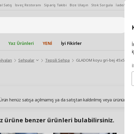
l Satış
İsveç Restoranı
Sipariş Takibi
Bize Ulaşın
Stok Sorgula
İade/Değiş
Yaz Ürünleri
YENİ
İyi Fikirler
İ
i
lyaları
Sehpalar
Tepsili Sehpa
GLADOM koyu gri-bej 45x53 cm t
İ
. Ürün henüz satışa açılmamış ya da satıştan kaldırılmış veya ürünün sto
z ürüne benzer ürünleri bulabilirsiniz.