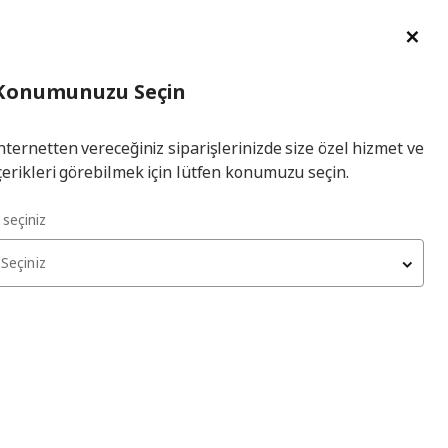
im Talebi
English
Ka
İl
Giriş
Ade
İl Seçiniz
Hej! Üye Girişi / Üye Ol
Konumunuzu Seçin
seçiniz
Yap
nternetten vereceğiniz siparişlerinizde size özel hizmet ve
çerikleri görebilmek için lütfen konumuzu seçin.
epsili sehpa
l seçiniz
Seçiniz
kları tükenmiş olabilir. Lütfen daha sonra yeniden deneyin.