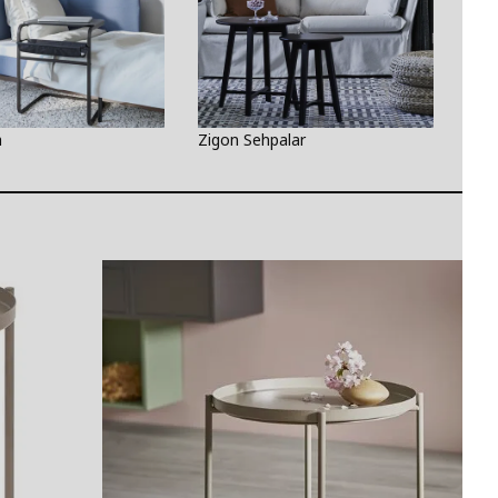
a
Zigon Sehpalar
Fisk