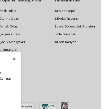
Yatak Odası
IKEA Konsepti
Oturma Odası
IKEA'da Alışveriş
Yemek Odası
Sosyal Sorumluluk Projeleri
Çalışma Odası
Evde Güvenlik
Çocuk Mobilyaları
IKEA’da Kariyer
Dekorasyon
×
Züccaciye
le
lar ise