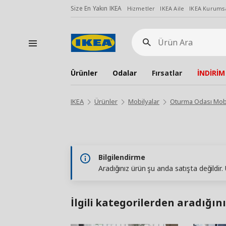
Size En Yakın IKEA
Hizmetler
IKEA Aile
IKEA Kurumsa
Ürün
Ara
Ürünler
Odalar
Fırsatlar
İNDİRİM
IKEA
Ürünler
Mobilyalar
Oturma Odası Mobi
Bilgilendirme
Aradığınız ürün şu anda satışta değildir
İlgili kategorilerden aradığını