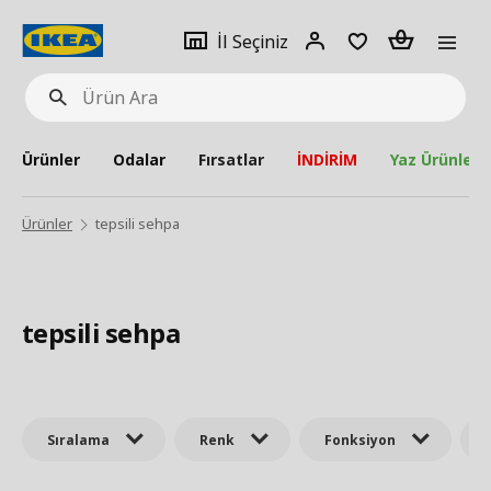
pat
İl
Giriş
Adet
İl Seçiniz
Ürün
seçiniz
Yap
Ara
Ürünler
Odalar
Fırsatlar
İNDİRİM
Yaz Ürünleri
Ürünler
tepsili sehpa
tepsili sehpa
Sıralama
Renk
Fonksiyon