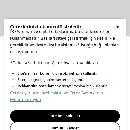
Diğer
×
Çerezlerinizin kontrolü sizdedir
IKEA.com.tr ve dijital ortaklarımız bu sitede çerezler
kullanmaktadır. Bazıları siteyi çalıştırmak için kesinlikle
gereklidir ve devre dışı bırakılamaz* isteğe bağlı olanlar
Ka
ise aşağıdadır:
Konumunuzu Seçin
facebook
*Daha fazla bilgi için Çerez Ayarlarına tıklayın
twitter
instagram
pinterest
youtube
Site'nin nasıl kullanıldığını ölçmek için kullanılır.
İnternetten vereceğiniz siparişlerinizde size özel hizmet ve
Sitenin kişiselleştirilmesini etkinleştirir.
linkedin
içerikleri görebilmek için lütfen konumuzu seçin.
Reklamcılık, pazarlama ve sosyal medya için kullanılır.
Çerez ayarlarını özelleştirin ve Çerez Aydınlatma
İl seçiniz
Metni'ni okuyun
Enerji Politikası
Bilgi Güvenliği Politikası
Kalite Politikası
Seçiniz
Gıda Güvenliği Politikası
Bilgi Toplumu Hizmetleri
Tümünü Kabul Et
Önemli Bilgilendirme
İnternet Sitesi Gizlilik Politikası
Tümünü Reddet