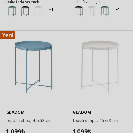
Daha fazla seçenek
Daha fazla seçenek
Ekle
Ekle
+1
+1
GLADOM
GLADOM
tepsili sehpa, 45x53 cm
tepsili sehpa, 45x53 cm
1.099
1.099
₺
₺