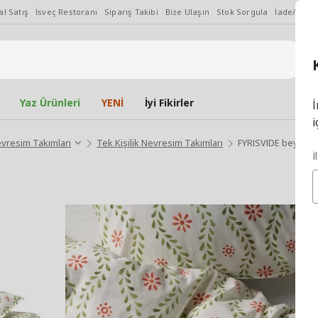
l Satış
İsveç Restoranı
Sipariş Takibi
Bize Ulaşın
Stok Sorgula
İade/Değiş
Yaz Ürünleri
YENİ
İyi Fikirler
İ
i
vresim Takımları
Tek Kişilik Nevresim Takımları
FYRISVIDE beyaz-çi
İ