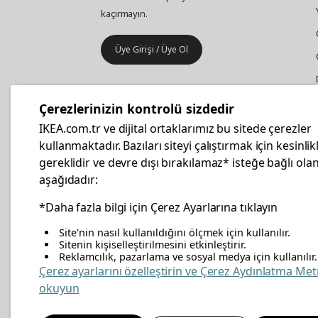
kaçırmayın.
Üye Girişi / Üye Ol
IKEA
Kurumsal Satış
Çerezlerinizin kontrolü sizdedir
İş yeri mobilya ve aksesuar
IKEA.com.tr ve dijital ortaklarımız bu sitede çerezler
alışverişleriniz IKEA Kurumsal Kart
kullanmaktadır. Bazıları siteyi çalıştırmak için kesinlik
ile daha hesaplı.
gereklidir ve devre dışı bırakılamaz* isteğe bağlı olan
aşağıdadır:
Hemen Başvurun
*Daha fazla bilgi için Çerez Ayarlarına tıklayın
Site'nin nasıl kullanıldığını ölçmek için kullanılır.
Sitenin kişiselleştirilmesini etkinleştirir.
Reklamcılık, pazarlama ve sosyal medya için kullanılır.
facebook
twitter
instagram
pinterest
youtube
link
Çerez ayarlarını özelleştirin ve Çerez Aydınlatma Met
okuyun
Enerji Politikası
Bilgi Güvenliği Politikası
Kalite 