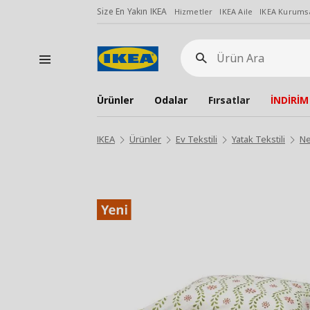
Size En Yakın IKEA
Hizmetler
IKEA Aile
IKEA Kurumsa
Ürün
Ara
Ürünler
Odalar
Fırsatlar
İNDİRİM
IKEA
Ürünler
Ev Tekstili
Yatak Tekstili
Ne