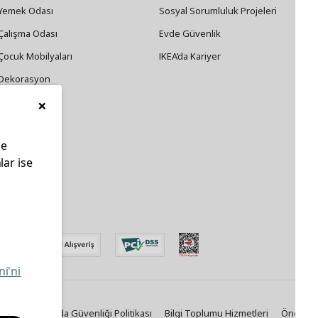
Yemek Odası
Sosyal Sorumluluk Projeleri
Çalışma Odası
Evde Güvenlik
Çocuk Mobilyaları
IKEA’da Kariyer
Dekorasyon
×
Züccaciye
le
lar ise
edin
ni'ni
Politikası
Gıda Güvenliği Politikası
Bilgi Toplumu Hizmetleri
Önemli B