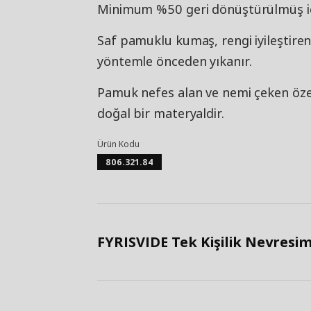
Minimum %50 geri dönüştürülmüş iç
Saf pamuklu kumaş, rengi iyileştir
yöntemle önceden yıkanır.
Pamuk nefes alan ve nemi çeken özell
doğal bir materyaldir.
Ürün Kodu
806.321.84
FYRISVIDE Tek Kişilik Nevresim 