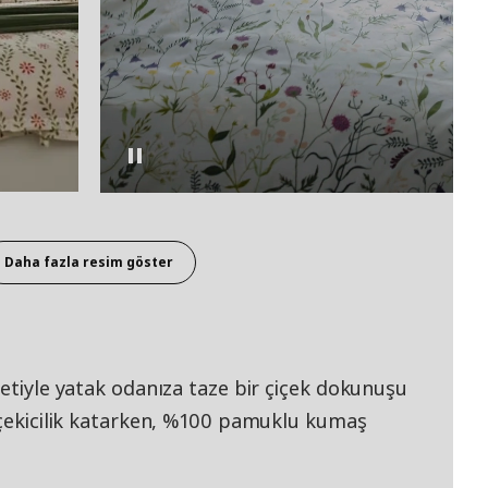
Daha fazla resim göster
setiyle yatak odanıza taze bir çiçek dokunuşu
e çekicilik katarken, %100 pamuklu kumaş