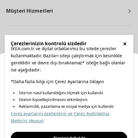
Müşteri Hizmetleri
Diğer
×
Çerezlerinizin kontrolü sizdedir
IKEA.com.tr ve dijital ortaklarımız bu sitede çerezler
kullanmaktadır. Bazıları siteyi çalıştırmak için kesinlikle
gereklidir ve devre dışı bırakılamaz* isteğe bağlı olanlar
Ka
ise aşağıdadır:
Konumunuzu Seçin
facebook
*Daha fazla bilgi için Çerez Ayarlarına tıklayın
twitter
instagram
pinterest
youtube
Site'nin nasıl kullanıldığını ölçmek için kullanılır.
İnternetten vereceğiniz siparişlerinizde size özel hizmet ve
Sitenin kişiselleştirilmesini etkinleştirir.
linkedin
içerikleri görebilmek için lütfen konumuzu seçin.
Reklamcılık, pazarlama ve sosyal medya için kullanılır.
Çerez ayarlarını özelleştirin ve Çerez Aydınlatma
İl seçiniz
Metni'ni okuyun
Enerji Politikası
Bilgi Güvenliği Politikası
Kalite Politikası
Seçiniz
Gıda Güvenliği Politikası
Bilgi Toplumu Hizmetleri