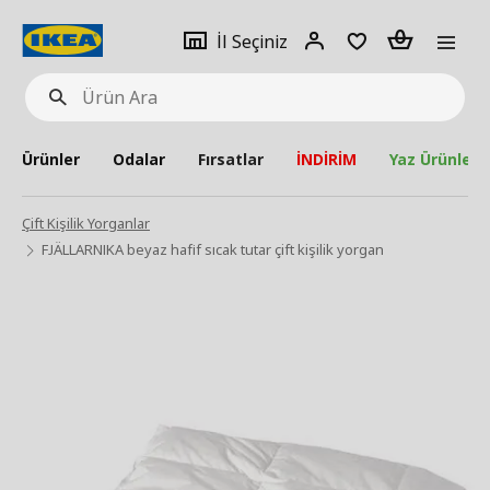
pat
İl
Giriş
Adet
İl Seçiniz
Ürün
seçiniz
Yap
Ara
Ürünler
Odalar
Fırsatlar
İNDİRİM
Yaz Ürünleri
Çift Kişilik Yorganlar
FJÄLLARNIKA beyaz hafif sıcak tutar çift kişilik yorgan