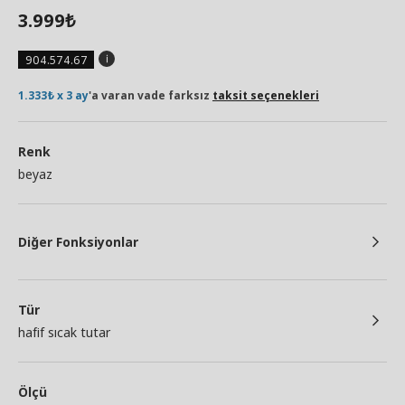
3.999
₺
904.574.67
1.333₺ x 3 ay
'a varan vade farksız
taksit seçenekleri
Renk
beyaz
Diğer Fonksiyonlar
Tür
hafif sıcak tutar
Ölçü