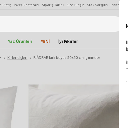
l Satış
İsveç Restoranı
Sipariş Takibi
Bize Ulaşın
Stok Sorgula
İade/Değiş
Yaz Ürünleri
YENİ
İyi Fikirler
İ
i
Kırlent İçleri
FJÄDRAR kirli beyaz 50x50 cm iç minder
İ