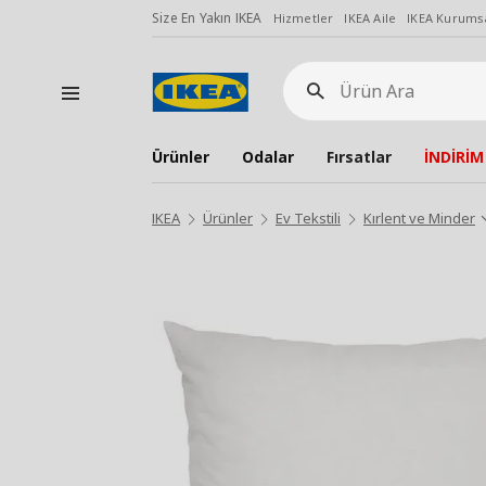
Size En Yakın IKEA
Hizmetler
IKEA Aile
IKEA Kurumsa
Ürün
Ara
Ürünler
Odalar
Fırsatlar
İNDİRİM
IKEA
Ürünler
Ev Tekstili
Kırlent ve Minder