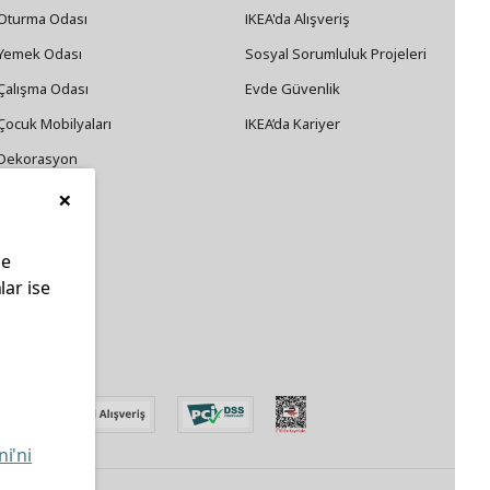
Oturma Odası
IKEA'da Alışveriş
Yemek Odası
Sosyal Sorumluluk Projeleri
Çalışma Odası
Evde Güvenlik
Çocuk Mobilyaları
IKEA’da Kariyer
Dekorasyon
×
Züccaciye
le
lar ise
edin
ni'ni