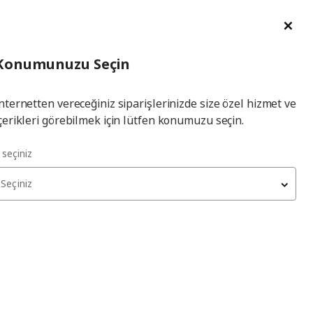
im Talebi
English
Ka
İl
Giriş
Ade
İl Seçiniz
Hej! Üye Girişi / Üye Ol
Konumunuzu Seçin
seçiniz
Yap
nternetten vereceğiniz siparişlerinizde size özel hizmet ve
çerikleri görebilmek için lütfen konumuzu seçin.
l seçiniz
Seçiniz
FJÄDRAR
iç minder
, kirli beyaz, 50x50 cm, yumuşak
500
₺
802.621.87