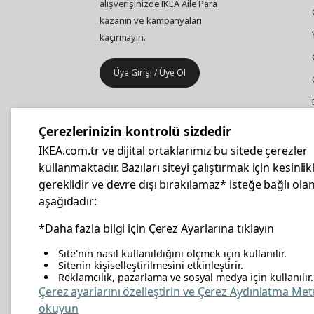
alışverişinizde IKEA Aile Para
kazanın ve kampanyaları
kaçırmayın.
Üye Girişi / Üye Ol
IKEA
Kurumsal Satış
Çerezlerinizin kontrolü sizdedir
İş yeri mobilya ve aksesuar
IKEA.com.tr ve dijital ortaklarımız bu sitede çerezler
alışverişleriniz IKEA Kurumsal Kart
kullanmaktadır. Bazıları siteyi çalıştırmak için kesinlik
ile daha hesaplı.
gereklidir ve devre dışı bırakılamaz* isteğe bağlı olan
aşağıdadır:
Hemen Başvurun
*Daha fazla bilgi için Çerez Ayarlarına tıklayın
Site'nin nasıl kullanıldığını ölçmek için kullanılır.
Sitenin kişiselleştirilmesini etkinleştirir.
Reklamcılık, pazarlama ve sosyal medya için kullanılır.
facebook
twitter
instagram
pinterest
youtube
link
Çerez ayarlarını özelleştirin ve Çerez Aydınlatma Met
okuyun