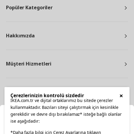
Popüler Kategoriler
Hakkımızda
Müşteri Hizmetleri
Diğer
×
Çerezlerinizin kontrolü sizdedir
IKEA.com.tr ve dijital ortaklarımız bu sitede çerezler
kullanmaktadır. Bazıları siteyi çalıştırmak için kesinlikle
gereklidir ve devre dışı bırakılamaz* isteğe bağlı olanlar
Ka
ise aşağıdadır:
Konumunuzu Seçin
facebook
*Daha fazla bilgi için Çerez Ayarlarına tıklayın
twitter
instagram
pinterest
youtube