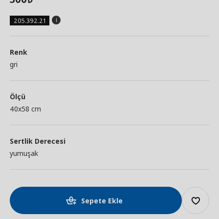
205.392.21
Renk
gri
Ölçü
40x58 cm
Sertlik Derecesi
yumuşak
Sepete Ekle