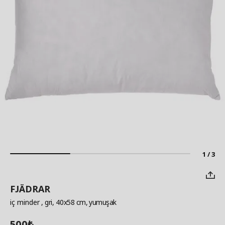
1 / 3
FJÄDRAR
iç minder
, gri, 40x58 cm, yumuşak
500
₺