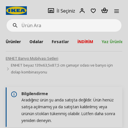
pat
İl
Giriş
Adet
İl Seçiniz
Ürün
seçiniz
Yap
Ara
Ürünler
Odalar
Fırsatlar
İNDİRİM
Yaz Ürünleri
ENHET Banyo Mobilyası Setleri
ENHET beyaz 139x63,5x87,5 cm çamaşır odası ve banyo için
dolap kombinasyonu
Bilgilendirme
Aradığınız ürün şu anda satışta değildir. Ürün henüz
satışa açılmamış ya da satıştan kaldırılmış veya
ürünün stokları tükenmiş olabilir. Lütfen daha sonra
yeniden deneyin.