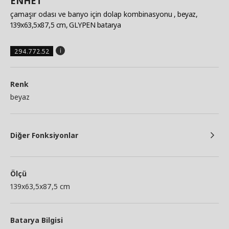
ENHET
çamaşır odası ve banyo için dolap kombinasyonu
, beyaz,
139x63,5x87,5 cm, GLYPEN batarya
294.772.52
Renk
beyaz
Diğer Fonksiyonlar
Ölçü
139x63,5x87,5 cm
Batarya Bilgisi