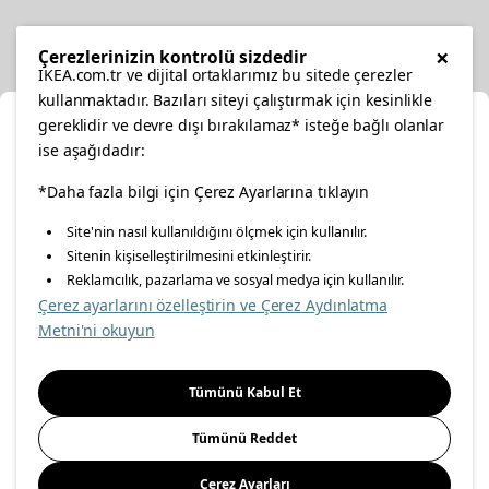
Diğer
×
Çerezlerinizin kontrolü sizdedir
IKEA.com.tr ve dijital ortaklarımız bu sitede çerezler
kullanmaktadır. Bazıları siteyi çalıştırmak için kesinlikle
gereklidir ve devre dışı bırakılamaz* isteğe bağlı olanlar
Ka
ise aşağıdadır:
Konumunuzu Seçin
*Daha fazla bilgi için Çerez Ayarlarına tıklayın
facebook
twitter
instagram
pinterest
youtube
Site'nin nasıl kullanıldığını ölçmek için kullanılır.
İnternetten vereceğiniz siparişlerinizde size özel hizmet ve
Sitenin kişiselleştirilmesini etkinleştirir.
linkedin
içerikleri görebilmek için lütfen konumuzu seçin.
Reklamcılık, pazarlama ve sosyal medya için kullanılır.
Çerez ayarlarını özelleştirin ve Çerez Aydınlatma
İl seçiniz
Metni'ni okuyun
Enerji Politikası
Bilgi Güvenliği Politikası
Kalite Politikası
Seçiniz
Gıda Güvenliği Politikası
Bilgi Toplumu Hizmetleri
Tümünü Kabul Et
Önemli Bilgilendirme
İnternet Sitesi Gizlilik Politikası
Tümünü Reddet
Kişisel Verilerin Korunması
Çerez Politikası
Çerez Ayarları