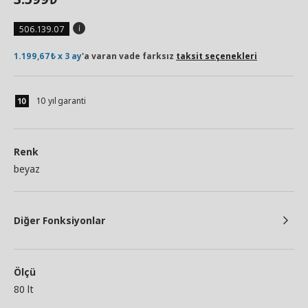
506.139.07
1.199,67₺ x 3 ay
'a varan vade farksız
taksit seçenekleri
10 yıl garanti
Renk
beyaz
Diğer Fonksiyonlar
Ölçü
80 lt