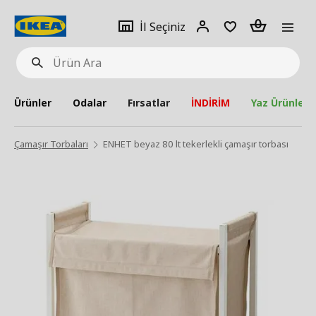
pat
İl
Giriş
Adet
İl Seçiniz
Ürün
seçiniz
Yap
Ara
Ürünler
Odalar
Fırsatlar
İNDİRİM
Yaz Ürünleri
Çamaşır Torbaları
ENHET beyaz 80 lt tekerlekli çamaşır torbası