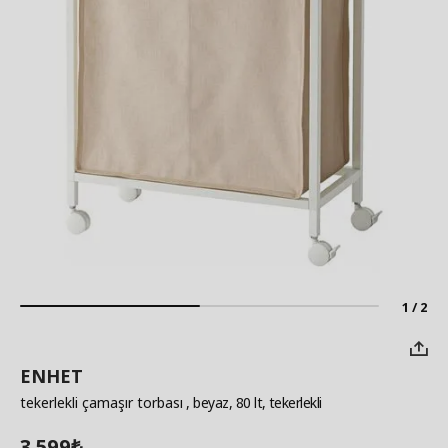
1 / 2
ENHET
tekerlekli çamaşır torbası
, beyaz, 80 lt, tekerlekli
3.599
₺