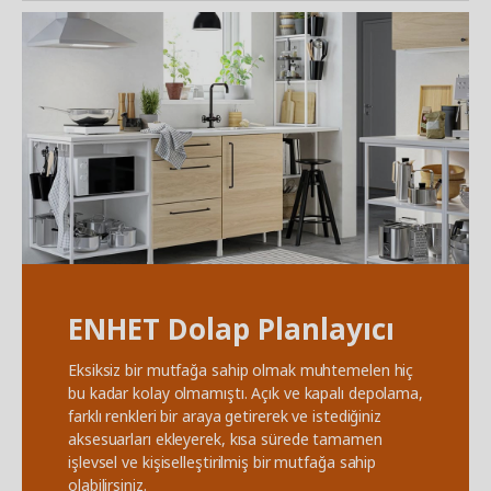
ENHET Dolap Planlayıcı
Eksiksiz bir mutfağa sahip olmak muhtemelen hiç
bu kadar kolay olmamıştı. Açık ve kapalı depolama,
farklı renkleri bir araya getirerek ve istediğiniz
aksesuarları ekleyerek, kısa sürede tamamen
işlevsel ve kişiselleştirilmiş bir mutfağa sahip
olabilirsiniz.