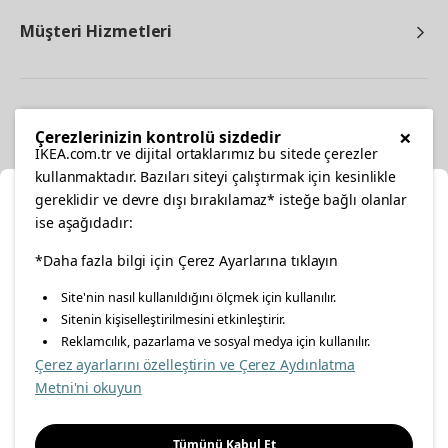
Müşteri Hizmetleri
Diğer
×
Çerezlerinizin kontrolü sizdedir
IKEA.com.tr ve dijital ortaklarımız bu sitede çerezler
kullanmaktadır. Bazıları siteyi çalıştırmak için kesinlikle
gereklidir ve devre dışı bırakılamaz* isteğe bağlı olanlar
Ka
ise aşağıdadır:
Konumunuzu Seçin
*Daha fazla bilgi için Çerez Ayarlarına tıklayın
facebook
twitter
instagram
pinterest
youtube
Site'nin nasıl kullanıldığını ölçmek için kullanılır.
İnternetten vereceğiniz siparişlerinizde size özel hizmet ve
Sitenin kişiselleştirilmesini etkinleştirir.
linkedin
içerikleri görebilmek için lütfen konumuzu seçin.
Reklamcılık, pazarlama ve sosyal medya için kullanılır.
Çerez ayarlarını özelleştirin ve Çerez Aydınlatma
İl seçiniz
Metni'ni okuyun
Enerji Politikası
Bilgi Güvenliği Politikası
Kalite Politikası
Seçiniz
Gıda Güvenliği Politikası
Bilgi Toplumu Hizmetleri
Tümünü Kabul Et