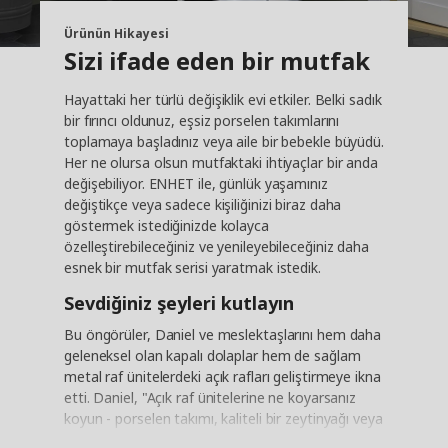
Ürünün Hikayesi
Sizi ifade eden bir mutfak
Hayattaki her türlü değişiklik evi etkiler. Belki sadık
bir fırıncı oldunuz, eşsiz porselen takımlarını
toplamaya başladınız veya aile bir bebekle büyüdü.
Her ne olursa olsun mutfaktaki ihtiyaçlar bir anda
değişebiliyor. ENHET ile, günlük yaşamınız
değiştikçe veya sadece kişiliğinizi biraz daha
göstermek istediğinizde kolayca
özelleştirebileceğiniz ve yenileyebileceğiniz daha
esnek bir mutfak serisi yaratmak istedik.
Sevdiğiniz şeyleri kutlayın
Bu öngörüler, Daniel ve meslektaşlarını hem daha
geleneksel olan kapalı dolaplar hem de sağlam
metal raf ünitelerdeki açık rafları geliştirmeye ikna
etti. Daniel, "Açık raf ünitelerine ne koyarsanız
koyun - porselen takımı, kaliteli bir zeytinyağı veya
en sevdiğiniz yemek kitapları gibi - kişisel ve