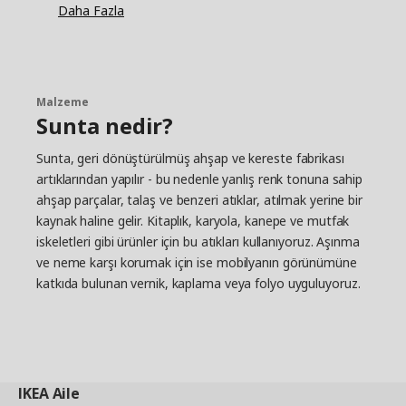
Daha Fazla
benzersiz bir görünüm yakalayabilirsiniz" diyor ve
raflar ile dolapların her mutfağa uyacak şekilde
birçok farklı şekilde nasıl birleştirilebileceğini
açıklıyor. Ve ihtiyaçlar değiştiğinde, daha fazla
depolama çözümüyle tamamlamak kolaydır.
Malzeme
Esnek bir mutfak ile az planlama
Sunta nedir?
Esneklik ayrıca birçok ENHET aksesuarı için
Sunta, geri dönüştürülmüş ahşap ve kereste fabrikası
anahtar kelimedir ve Daniel'in favorisi bu. "Kanca
artıklarından yapılır - bu nedenle yanlış renk tonuna sahip
askısı. Burada tencere ve tavaları, kupaları,
ahşap parçalar, talaş ve benzeri atıklar, atılmak yerine bir
havluları - mutfakta çalışırken elinizin altında
kaynak haline gelir. Kitaplık, karyola, kanepe ve mutfak
olmasını isteyeceğiniz hemen hemen her şeyi
iskeletleri gibi ürünler için bu atıkları kullanıyoruz. Aşınma
asabilirsiniz. Ayrıca duvara delik açmanıza gerek
ve neme karşı korumak için ise mobilyanın görünümüne
kalmadan kancaları kolayca hareket
ettirebilirsiniz” diyor, bir rafın altındaki metal raya
katkıda bulunan vernik, kaplama veya folyo uyguluyoruz.
kancaları takarken. “ENHET serisi ile amacımız,
daha pratik ve kişisel bir mutfağa sahip olmayı
kolaylaştırmaktı. Böylece daha az plan yapabilir ve
daha çok yaşayabilirsiniz."
IKEA
Aile