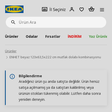
pat
İl
Giriş
Adet
İl Seçiniz
Ürün
seçiniz
Yap
Ara
Ürünler
Odalar
Fırsatlar
İNDİRİM
Yaz Ürünleri
Ürünler
ENHET beyaz 123x63,5x222 cm mutfak dolabı kombinasyonu
Bilgilendirme
Aradığınız ürün şu anda satışta değildir. Ürün henüz
satışa açılmamış ya da satıştan kaldırılmış veya
ürünün stokları tükenmiş olabilir. Lütfen daha sonra
yeniden deneyin.