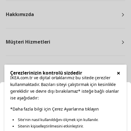
Hakkımızda
Müşteri Hizmetleri
Diğer
×
Çerezlerinizin kontrolü sizdedir
IKEA.com.tr ve dijital ortaklarımız bu sitede çerezler
kullanmaktadır. Bazıları siteyi çalıştırmak için kesinlikle
gereklidir ve devre dışı bırakılamaz* isteğe bağlı olanlar
Ka
ise aşağıdadır:
Konumunuzu Seçin
*Daha fazla bilgi için Çerez Ayarlarına tıklayın
facebook
twitter
instagram
pinterest
youtube
Site'nin nasıl kullanıldığını ölçmek için kullanılır.
İnternetten vereceğiniz siparişlerinizde size özel hizmet ve
Sitenin kişiselleştirilmesini etkinleştirir.
linkedin