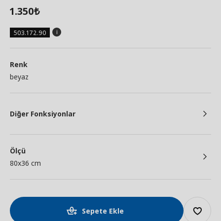
1.350
₺
503.172.90
Renk
beyaz
Diğer Fonksiyonlar
Ölçü
80x36 cm
Sepete Ekle