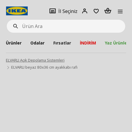
pat
İl
Giriş
Adet
İl Seçiniz
Ürün
seçiniz
Yap
Ara
Ürünler
Odalar
Fırsatlar
İNDİRİM
Yaz Ürünleri
ELVARLI Açık Depolama Sistemleri
ELVARLI beyaz 80x36 cm ayakkabı rafı