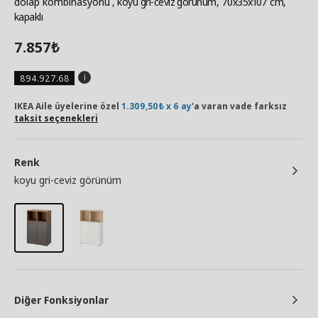
dolap kombinasyonu
, koyu gri-ceviz görünüm, 70x35x107 cm,
kapaklı
7.857
₺
894.927.68
IKEA Aile üyelerine özel
1.309,50₺ x 6 ay
'a varan vade farksız
taksit seçenekleri
Renk
koyu gri-ceviz görünüm
Diğer Fonksiyonlar