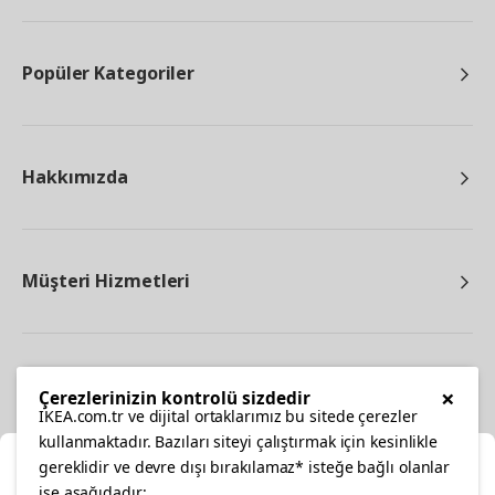
Popüler Kategoriler
Hakkımızda
Müşteri Hizmetleri
Diğer
×
Çerezlerinizin kontrolü sizdedir
IKEA.com.tr ve dijital ortaklarımız bu sitede çerezler
kullanmaktadır. Bazıları siteyi çalıştırmak için kesinlikle
gereklidir ve devre dışı bırakılamaz* isteğe bağlı olanlar
Ka
ise aşağıdadır: