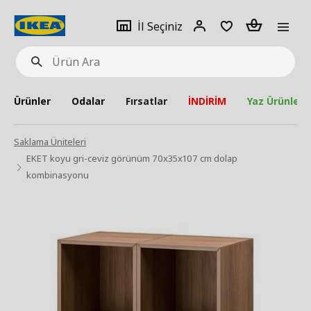
pat
İl
Giriş
Adet
İl Seçiniz
Ürün
seçiniz
Yap
Ara
Ürünler
Odalar
Fırsatlar
İNDİRİM
Yaz Ürünleri
Saklama Üniteleri
EKET koyu gri-ceviz görünüm 70x35x107 cm dolap
kombinasyonu