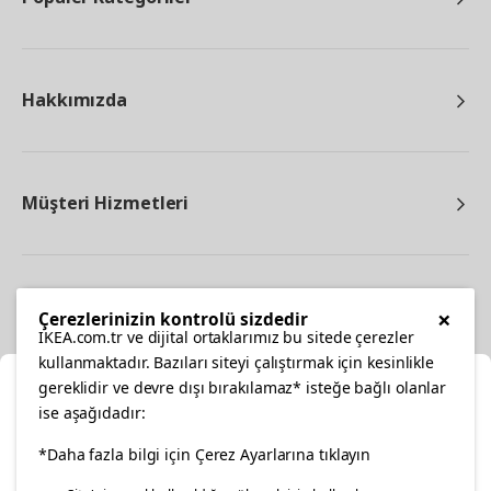
Hakkımızda
Müşteri Hizmetleri
Diğer
×
Çerezlerinizin kontrolü sizdedir
IKEA.com.tr ve dijital ortaklarımız bu sitede çerezler
kullanmaktadır. Bazıları siteyi çalıştırmak için kesinlikle
gereklidir ve devre dışı bırakılamaz* isteğe bağlı olanlar
Ka
ise aşağıdadır:
Konumunuzu Seçin
*Daha fazla bilgi için Çerez Ayarlarına tıklayın
facebook
twitter
instagram
pinterest
youtube