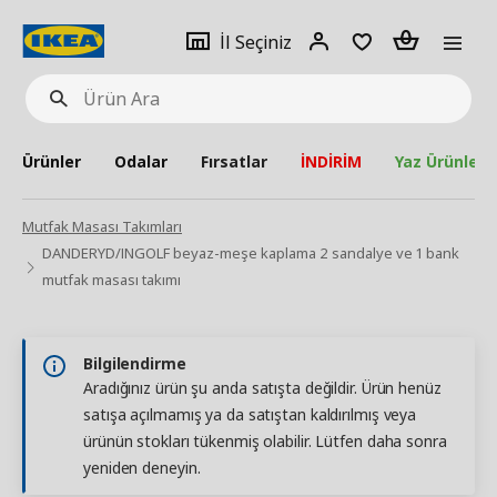
pat
İl
Giriş
Adet
İl Seçiniz
Ürün
seçiniz
Yap
Ara
Ürünler
Odalar
Fırsatlar
İNDİRİM
Yaz Ürünleri
Mutfak Masası Takımları
DANDERYD/INGOLF beyaz-meşe kaplama 2 sandalye ve 1 bank
mutfak masası takımı
Bilgilendirme
Aradığınız ürün şu anda satışta değildir. Ürün henüz
satışa açılmamış ya da satıştan kaldırılmış veya
ürünün stokları tükenmiş olabilir. Lütfen daha sonra
yeniden deneyin.