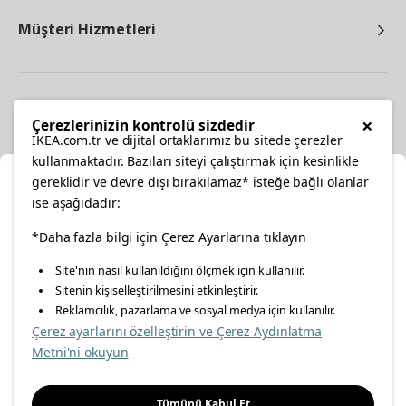
Müşteri Hizmetleri
Diğer
×
Çerezlerinizin kontrolü sizdedir
IKEA.com.tr ve dijital ortaklarımız bu sitede çerezler
kullanmaktadır. Bazıları siteyi çalıştırmak için kesinlikle
gereklidir ve devre dışı bırakılamaz* isteğe bağlı olanlar
Ka
ise aşağıdadır:
Konumunuzu Seçin
facebook
*Daha fazla bilgi için Çerez Ayarlarına tıklayın
twitter
instagram
pinterest
youtube
Site'nin nasıl kullanıldığını ölçmek için kullanılır.
İnternetten vereceğiniz siparişlerinizde size özel hizmet ve
Sitenin kişiselleştirilmesini etkinleştirir.
linkedin
içerikleri görebilmek için lütfen konumuzu seçin.
Reklamcılık, pazarlama ve sosyal medya için kullanılır.
Çerez ayarlarını özelleştirin ve Çerez Aydınlatma
İl seçiniz
Metni'ni okuyun
Enerji Politikası
Bilgi Güvenliği Politikası
Kalite Politikası
Seçiniz
Gıda Güvenliği Politikası
Bilgi Toplumu Hizmetleri
Tümünü Kabul Et