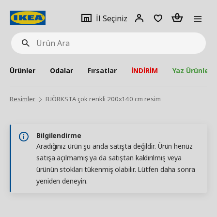
pat
İl
Giriş
Adet
İl Seçiniz
Ürün
seçiniz
Yap
Ara
Ürünler
Odalar
Fırsatlar
İNDİRİM
Yaz Ürünleri
Resimler
BJÖRKSTA çok renkli 200x140 cm resim
Bilgilendirme
Aradığınız ürün şu anda satışta değildir. Ürün henüz
satışa açılmamış ya da satıştan kaldırılmış veya
ürünün stokları tükenmiş olabilir. Lütfen daha sonra
yeniden deneyin.