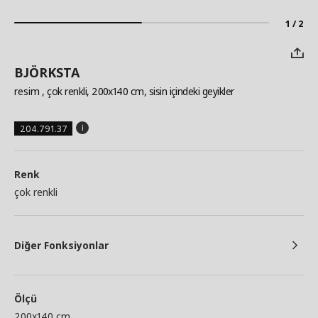
1 / 2
BJÖRKSTA
resim
, çok renkli, 200x140 cm, sisin içindeki geyikler
204.791.37
Renk
çok renkli
Diğer Fonksiyonlar
Ölçü
200x140 cm