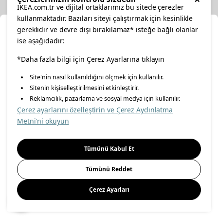
IKEA.com.tr ve dijital ortaklarımız bu sitede çerezler
kullanmaktadır. Bazıları siteyi çalıştırmak için kesinlikle
gereklidir ve devre dışı bırakılamaz* isteğe bağlı olanlar
Ka
ise aşağıdadır:
Konumunuzu Seçin
facebook
*Daha fazla bilgi için Çerez Ayarlarına tıklayın
twitter
instagram
pinterest
youtube
Site'nin nasıl kullanıldığını ölçmek için kullanılır.
İnternetten vereceğiniz siparişlerinizde size özel hizmet ve
Sitenin kişiselleştirilmesini etkinleştirir.
linkedin
içerikleri görebilmek için lütfen konumuzu seçin.
Reklamcılık, pazarlama ve sosyal medya için kullanılır.
Çerez ayarlarını özelleştirin ve Çerez Aydınlatma
İl seçiniz
Metni'ni okuyun
Enerji Politikası
Bilgi Güvenliği Politikası
Kalite Politikası
Seçiniz
Gıda Güvenliği Politikası
Bilgi Toplumu Hizmetleri
Tümünü Kabul Et
Önemli Bilgilendirme
İnternet Sitesi Gizlilik Politikası
Tümünü Reddet
Kişisel Verilerin Korunması
Çerez Politikası
Çerez Ayarları
Kaydet
© Inter IKEA Systems B.V 1999-
2026
Site Creation & Technology
by
MagiClick Digital Solutions