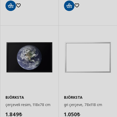
Sepete
Sepete
Ekle
Ekle
BJÖRKSTA
BJÖRKSTA
çerçeveli resim, 118x78 cm
gri çerçeve, 78x118 cm
1.849
1.050
₺
₺