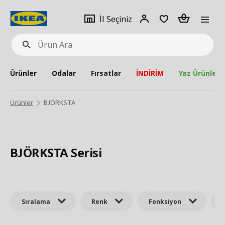
pat
İl
Giriş
Adet
İl Seçiniz
Ürün
seçiniz
Yap
Ara
Ürünler
Odalar
Fırsatlar
İNDİRİM
Yaz Ürünleri
Ürünler
BJÖRKSTA
BJÖRKSTA Serisi
Sıralama
Renk
Fonksiyon