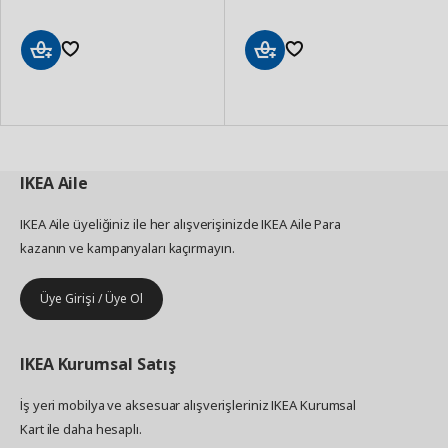
Sepete
Sepete
Ekle
Ekle
IKEA
Aile
IKEA Aile üyeliğiniz ile her alışverişinizde IKEA Aile Para
kazanın ve kampanyaları kaçırmayın.
Üye Girişi / Üye Ol
IKEA
Kurumsal Satış
İş yeri mobilya ve aksesuar alışverişleriniz IKEA Kurumsal
Kart ile daha hesaplı.