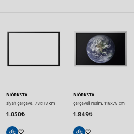
Ekle
Ekle
BJÖRKSTA
BJÖRKSTA
siyah çerçeve, 78x118 cm
çerçeveli resim, 118x78 cm
1.050
1.849
₺
₺