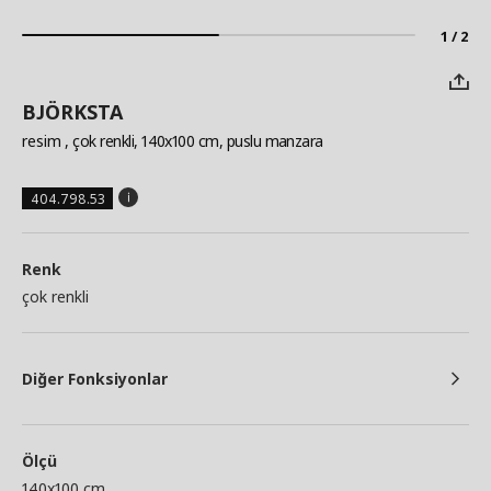
1 / 2
BJÖRKSTA
resim
, çok renkli, 140x100 cm, puslu manzara
404.798.53
Renk
çok renkli
Diğer Fonksiyonlar
Ölçü
140x100 cm