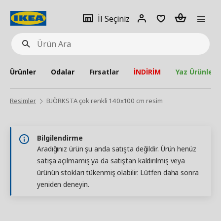
pat
İl
Giriş
Adet
İl Seçiniz
Ürün
seçiniz
Yap
Ara
Ürünler
Odalar
Fırsatlar
İNDİRİM
Yaz Ürünleri
Resimler
BJÖRKSTA çok renkli 140x100 cm resim
Bilgilendirme
Aradığınız ürün şu anda satışta değildir. Ürün henüz
satışa açılmamış ya da satıştan kaldırılmış veya
ürünün stokları tükenmiş olabilir. Lütfen daha sonra
yeniden deneyin.