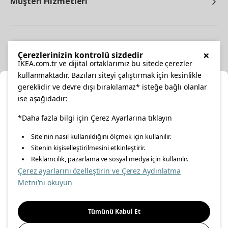
Müşteri Hizmetleri
Diğer
×
Çerezlerinizin kontrolü sizdedir
IKEA.com.tr ve dijital ortaklarımız bu sitede çerezler
kullanmaktadır. Bazıları siteyi çalıştırmak için kesinlikle
gereklidir ve devre dışı bırakılamaz* isteğe bağlı olanlar
Ka
ise aşağıdadır:
Konumunuzu Seçin
facebook
*Daha fazla bilgi için Çerez Ayarlarına tıklayın
twitter
instagram
pinterest
youtube
Site'nin nasıl kullanıldığını ölçmek için kullanılır.
İnternetten vereceğiniz siparişlerinizde size özel hizmet ve
Sitenin kişiselleştirilmesini etkinleştirir.
linkedin
içerikleri görebilmek için lütfen konumuzu seçin.
Reklamcılık, pazarlama ve sosyal medya için kullanılır.
Çerez ayarlarını özelleştirin ve Çerez Aydınlatma
İl seçiniz
Metni'ni okuyun
Enerji Politikası
Bilgi Güvenliği Politikası
Kalite Politikası
Seçiniz
Gıda Güvenliği Politikası
Bilgi Toplumu Hizmetleri
Tümünü Kabul Et
Önemli Bilgilendirme
İnternet Sitesi Gizlilik Politikası